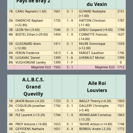
Pays de Bray 2
du Vexin
1B
CANU Raynald (-1.60)
1661
0 - 1
GUYARD Rodolphe
2151
(+1.60)
2N
ENKIRCHE Raphael
1735
1 - 0
HATTON Christian
1787
(+22.80)
(-11.40)
3B
LEON Yori (-9.60)
1546
0 - 1
LERDU Gaspard (+9.60)
1748
4N
BOITEL Ethan (+29.60)
1454
1 - 0
CORNETTE Francois
1637
(-14.80)
5B
GUIGNARD Alain
1411
0 - 1
FAURE Dominique
1559
(-12.00)
(+12.00)
6N
FERON Frederick
1413
1 - A
FARGET Gauthier
1706
7B
LUGAVAC Daniel
1399
1 - A
LHERAULT Michel
1399
8N
VUILHORGNE Landry
1399
1 - F
0
Moyenne ELO
1502
5 - 1
Moyenne ELO
1712
A.L.B.C.S.
Aile Roi
Grand
Louviers
Quevilly
1B
JAVOR Besim (-4.20)
1723
0 - 1
BAILLY Thierry (+4.20)
1950
2N
COQUELIN Jonathan
1742
0 - 1
DALLERY Christophe
1921
(-5.40)
(+5.40)
3B
PLE Laurent (+13.20)
1744
1 - 0
WINKELAAR Cornelius
1863
(-13.20)
4N
PROY Antoine (-14.80)
1653
0 - 1
TAHIRI Arbian (+14.80)
1748
5B
GEYSSENS Nathalie
1651
X - X
BERROU Andre (-3.20)
1772