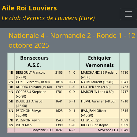
Aile Roi Louviers
Le club d'échecs de Louviers (Eure)
Nationale 4 - Normandie 2 - Ronde 1 - 12
octobre 2025
Bonsecours
Echiquier
A.S.C.
Vernonnais
1B
BERSOULT Francois
2103
1 - 0
MARCHANDISE Frederic
1780
(+2.60)
(-2.60)
2N
COZIC Vincent (-18.80)
1818
0 - 1
NAIRI Laurent (+9.40)
1841
3B
AUPOIX Thibaud (+9.60)
1749
1 - 0
LAUTIER Eric (-9.60)
1733
4N
CORDEAU Stephane
1701
X - X
MARGELIN Leo (-0.80)
1717
(+0.80)
5B
DOUBLET Arnaud
1641
0 - 1
HERVE Aurelien (+8.00)
1710
(-16.00)
6N
PEIGNON Edwyn
1623
0 - 1
JEANJEAN Olivier
1615
(-20.40)
(+10.20)
7B
PEIGNON Kevin
1543
1 - 0
CHIPERI Igor
1399
8N
VION Alan
1399
1 - 0
KICIAK Christophe
1399
Moyenne ELO
1697
4 - 3
Moyenne ELO
1649