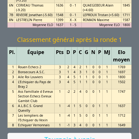
(+3.20)
6N
CERVEAU Thomas
1636
0 - 1
QUAEGEBEUR Alain
1845
(-9.20)
(+4.60)
7B
RIVIERE Jonathan (-5.60)
1548
0 - 1
LEPROUX Tristan (+5.60)
1711
8N
LESTRELIN Pierre
1399
X - X
ROMAIN Maxime
1587
Moyenne ELO
1637
1 - 5
Moyenne ELO
1800
Classement général après la ronde 1
Pl.
Équipe
Pts
D
P
C
G
N
P
MJ
Elo
moyen
1
Rouen Echecs 2
3
2
4
2
1
0
0
1
1769
2
Bonsecours A.S.C.
3
1
4
3
1
0
0
1
1697
3
Aile Roi Louviers
3
4
5
1
1
0
0
1
1800
4
L'Echiquier du Pays de
3
4
5
1
1
0
0
1
1502
Bray 2
5
Ass Familliale d Evreux
1
-2
2
4
0
0
1
1
1747
Section Echecs Evreux
Gambit Club
6
A.L.B.C.S. Grand
1
-4
1
5
0
0
1
1
1637
Quevilly
7
Les templiers de
1
-4
1
5
0
0
1
1
1712
l'Echiquier du Vexin
8
Echiquier Vernonnais
1
-1
3
4
0
0
1
1
1649