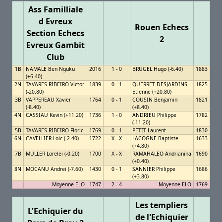
Ass Familliale
d Evreux
Rouen Echecs
Section Echecs
2
Evreux Gambit
Club
1B
NAMALE Ben Nguku
2016
1 - 0
BRUGEL Hugo (-6.40)
1883
(+6.40)
2N
TAVARES-RIBEIRO Victor
1839
0 - 1
QUERRET DESJARDINS
1825
(-20.80)
Etienne (+20.80)
3B
VAPPEREAU Xavier
1764
0 - 1
COUSIN Benjamin
1821
(-8.40)
(+8.40)
4N
CASSIAU Kevin (+11.20)
1736
1 - 0
ANDRIEU Philippe
1782
(-11.20)
5B
TAVARES-RIBEIRO Floric
1769
0 - 1
PETIT Laurent
1830
6N
CAVELLIER Loic (-2.40)
1722
X - X
LACOGNE Baptiste
1633
(+4.80)
7B
MULLER Lorelei (-0.20)
1700
X - X
RAMAHALEO Andrianina
1690
(+0.40)
8N
MOCANU Andrei (-7.60)
1430
0 - 1
SANNIER Philippe
1686
(+3.80)
Moyenne ELO
1747
2 - 4
Moyenne ELO
1769
Les templiers
L'Echiquier du
de l'Echiquier