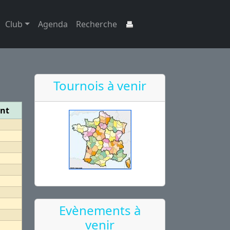
Club
Agenda
Recherche
Tournois à venir
ent
Evènements à
venir