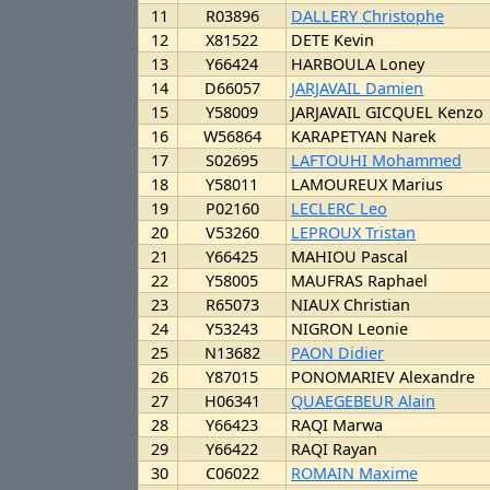
11
R03896
DALLERY Christophe
12
X81522
DETE Kevin
13
Y66424
HARBOULA Loney
14
D66057
JARJAVAIL Damien
15
Y58009
JARJAVAIL GICQUEL Kenzo
16
W56864
KARAPETYAN Narek
17
S02695
LAFTOUHI Mohammed
18
Y58011
LAMOUREUX Marius
19
P02160
LECLERC Leo
20
V53260
LEPROUX Tristan
21
Y66425
MAHIOU Pascal
22
Y58005
MAUFRAS Raphael
23
R65073
NIAUX Christian
24
Y53243
NIGRON Leonie
25
N13682
PAON Didier
26
Y87015
PONOMARIEV Alexandre
27
H06341
QUAEGEBEUR Alain
28
Y66423
RAQI Marwa
29
Y66422
RAQI Rayan
30
C06022
ROMAIN Maxime