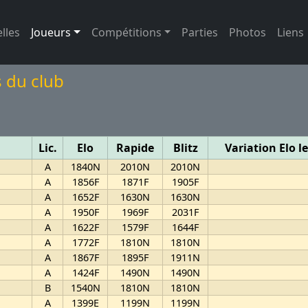
(page active)
lles
Joueurs
Compétitions
Parties
Photos
Liens
s du club
Lic.
Elo
Rapide
Blitz
Variation Elo l
A
1840N
2010N
2010N
A
1856F
1871F
1905F
A
1652F
1630N
1630N
A
1950F
1969F
2031F
A
1622F
1579F
1644F
A
1772F
1810N
1810N
A
1867F
1895F
1911N
A
1424F
1490N
1490N
B
1540N
1810N
1810N
A
1399E
1199N
1199N