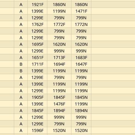
A
1921F
1860N
1860N
A
1399E
1199N
1471F
A
1299E
799N
799N
A
1762F
1772F
1772N
A
1299E
799N
799N
A
1299E
799N
799N
A
1695F
1620N
1620N
A
1299E
999N
999N
A
1651F
1713F
1683F
B
1711F
1694F
1647F
B
1399E
1199N
1199N
A
1299E
799N
799N
A
1399E
1199N
1199N
A
1299E
1199N
1199N
A
1905F
1845F
1845N
A
1399E
1476F
1199N
A
1845F
1894F
1894N
A
1299E
999N
999N
A
1299E
799N
799N
A
1596F
1520N
1520N