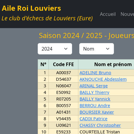
Aile Roi Louviers
Accueil
Nouve
Le club d'échecs de Louviers (Eure)
Saison 2024 / 2025 - Joueur
N°
Code FFE
Nom et prénom
1
A00037
ADELINE Bruno
2
D54637
AKNOUCHE Abdesslem
3
N06047
ARINAL Serge
4
E50992
BAILLY Thierry
5
R07205
BAILLY Yannick
6
B00557
BERROU Andre
7
A01431
BOURSIER Xavier
8
V54435
CADIX Patrice
9
U09621
CHASSY Christopher
10
E59233
COURTEILLE Tristan