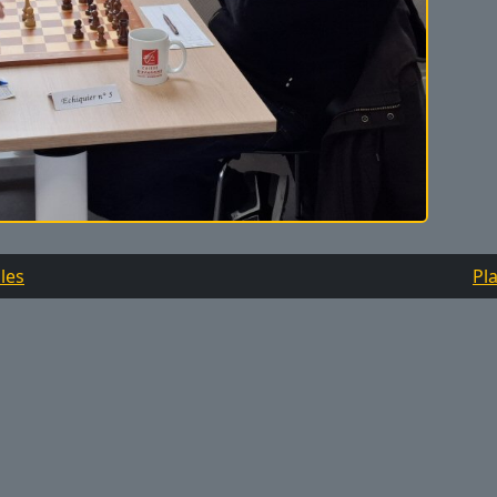
les
Pla