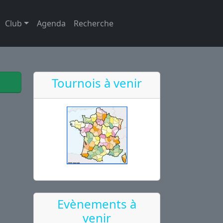
Club
Agenda
Recherche
Tournois à venir
Evènements à
venir