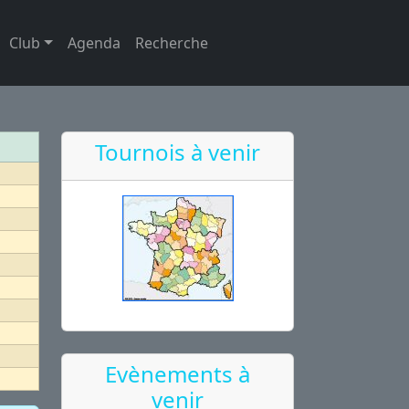
Club
Agenda
Recherche
Tournois à venir
Evènements à
venir