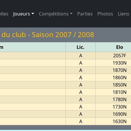
(page active)
lles
Joueurs
Compétitions
Parties
Photos
Liens
 du club - Saison 2007 / 2008
m
Lic.
Elo
A
2057F
A
1930N
A
1870N
A
1860N
A
1850N
A
1810N
A
1780N
A
1730N
A
1690N
A
1630N