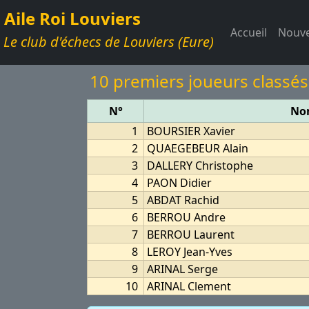
Aile Roi Louviers
Accueil
Nouve
Le club d'échecs de Louviers (Eure)
10 premiers joueurs classés
N°
No
1
BOURSIER Xavier
2
QUAEGEBEUR Alain
3
DALLERY Christophe
4
PAON Didier
5
ABDAT Rachid
6
BERROU Andre
7
BERROU Laurent
8
LEROY Jean-Yves
9
ARINAL Serge
10
ARINAL Clement