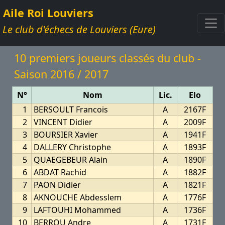
Aile Roi Louviers
Le club d'échecs de Louviers (Eure)
10 premiers joueurs classés du club -
Saison 2016 / 2017
N°
Nom
Lic.
Elo
1
BERSOULT Francois
A
2167F
2
VINCENT Didier
A
2009F
3
BOURSIER Xavier
A
1941F
4
DALLERY Christophe
A
1893F
5
QUAEGEBEUR Alain
A
1890F
6
ABDAT Rachid
A
1882F
7
PAON Didier
A
1821F
8
AKNOUCHE Abdesslem
A
1776F
9
LAFTOUHI Mohammed
A
1736F
10
BERROU Andre
A
1731F