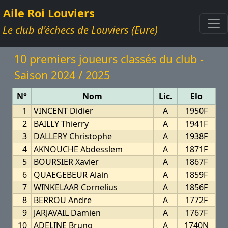
Aile Roi Louviers
Le club d'échecs de Louviers (Eure)
10 premiers joueurs classés du club -
Saison 2024 / 2025
N°
Nom
Lic.
Elo
1
VINCENT Didier
A
1950F
2
BAILLY Thierry
A
1941F
3
DALLERY Christophe
A
1938F
4
AKNOUCHE Abdesslem
A
1871F
5
BOURSIER Xavier
A
1867F
6
QUAEGEBEUR Alain
A
1859F
7
WINKELAAR Cornelius
A
1856F
8
BERROU Andre
A
1772F
9
JARJAVAIL Damien
A
1767F
10
ADELINE Bruno
A
1740N