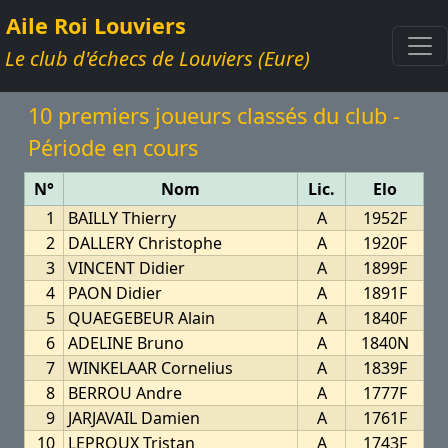
Aile Roi Louviers
Le club d'échecs de Louviers (Eure)
10 premiers joueurs classés du club -
Période en cours
N°
Nom
Lic.
Elo
1
BAILLY Thierry
A
1952F
2
DALLERY Christophe
A
1920F
3
VINCENT Didier
A
1899F
4
PAON Didier
A
1891F
5
QUAEGEBEUR Alain
A
1840F
6
ADELINE Bruno
A
1840N
7
WINKELAAR Cornelius
A
1839F
8
BERROU Andre
A
1777F
9
JARJAVAIL Damien
A
1761F
10
LEPROUX Tristan
A
1743F