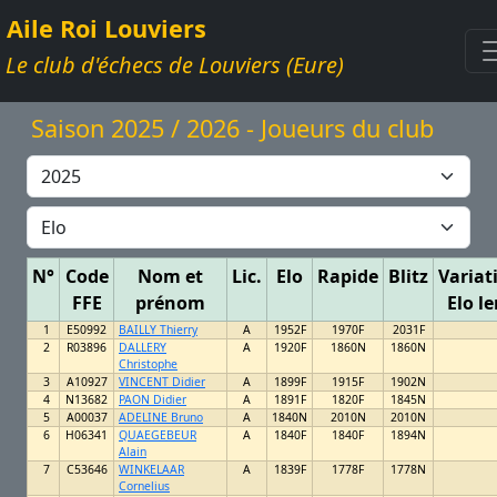
Aile Roi Louviers
Le club d'échecs de Louviers (Eure)
Saison 2025 / 2026 - Joueurs du club
N°
Code
Nom et
Lic.
Elo
Rapide
Blitz
Variat
FFE
prénom
Elo le
1
E50992
BAILLY Thierry
A
1952F
1970F
2031F
2
R03896
DALLERY
A
1920F
1860N
1860N
Christophe
3
A10927
VINCENT Didier
A
1899F
1915F
1902N
4
N13682
PAON Didier
A
1891F
1820F
1845N
5
A00037
ADELINE Bruno
A
1840N
2010N
2010N
6
H06341
QUAEGEBEUR
A
1840F
1840F
1894N
Alain
7
C53646
WINKELAAR
A
1839F
1778F
1778N
Cornelius