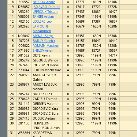
8
B00557
BERROU Andre
A
1777F
1810N
1810N
9
D66057
JARJAVAIL Damien
A
1761F
1772F
1772N
10
V53260
LEPROUX Tristan
A
1743F
1808F
1647F
11
Y58006
TAHIRI Arbian
A
1734F
1199N
1199N
12
P02160
LECLERC Leo
A
1669F
1738F
1683F
13
S02695
LAFTOUHI
A
1667F
1620N
1620N
Mohammed
14
N06047
ARINAL Serge
A
1635F
1630N
1630N
15
R07205
BAILLY Yannick
A
1615F
1564F
1644F
16
C06022
ROMAIN Maxime
A
1578F
1520N
1520N
17
X71680
SHILOV Artem
A
1468F
1572F
1556F
18
X81522
DETE Kevin
A
1399E
1199N
1471F
19
Z85249
GICQUEL Wendy
B
1399E
1199N
1199N
20
Z67416
JOURDREN Herve
B
1399E
1199N
1199N
21
Z73044
SHILOV Viacheslav
A
1399E
1199N
1199N
22
Z60975
AMIOT-LEVIEUX
A
1299E
799N
799N
Gabin
23
Z60977
AMIOT-LEVIEUX
A
1299E
799N
799N
Manon
24
Z85244
BULTEZ Lilas
B
1299E
799N
799N
25
Z70628
CADIEU Thimeo
A
1299E
1199N
1199N
26
Z81142
DERRIEN Valentin
A
1299E
999N
999N
27
Z60982
DJORDJEVIC Yara
A
1299E
799N
799N
28
Z60981
DJORDJEVIC Zoran
A
1299E
799N
799N
29
Z67415
DUBUC Aedan
A
1299E
999N
999N
30
Z81130
HERVIEUX-
A
1299E
1199N
1199N
FERGUSON Alexis
31
W56864
KARAPETYAN
A
1299E
799N
799N