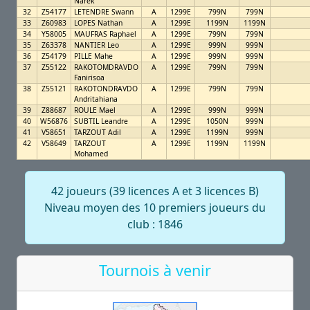
Narek
32
Z54177
LETENDRE Swann
A
1299E
799N
799N
33
Z60983
LOPES Nathan
A
1299E
1199N
1199N
34
Y58005
MAUFRAS Raphael
A
1299E
799N
799N
35
Z63378
NANTIER Leo
A
1299E
999N
999N
36
Z54179
PILLE Mahe
A
1299E
999N
999N
37
Z55122
RAKOTOMDRAVDO
A
1299E
799N
799N
Fanirisoa
38
Z55121
RAKOTONDRAVDO
A
1299E
799N
799N
Andritahiana
39
Z88687
ROULE Mael
A
1299E
999N
999N
40
W56876
SUBTIL Leandre
A
1299E
1050N
999N
41
V58651
TARZOUT Adil
A
1299E
1199N
999N
42
V58649
TARZOUT
A
1299E
1199N
1199N
Mohamed
42 joueurs (39 licences A et 3 licences B)
Niveau moyen des 10 premiers joueurs du
club : 1846
Tournois à venir