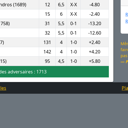
dros (1689)
12
6,5
X-X
-4.80
15
6
X-X
-2.40
R
R
1758)
31
5,5
0-1
-13.20
32
5,5
0-1
-12.60
7)
131
4
1-0
+2.40
Mêm
fair
142
4
1-0
+4.20
pas 
15)
95
4,5
1-0
+5.80
P
es adversaires : 1713
les
Pla