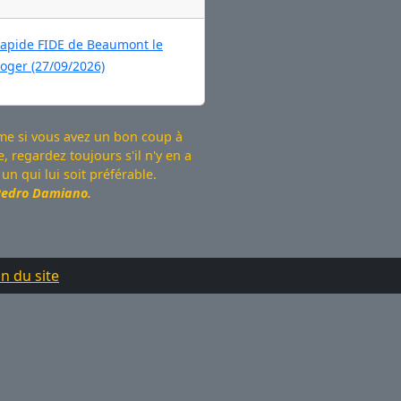
apide FIDE de Beaumont le
oger (27/09/2026)
e si vous avez un bon coup à
e, regardez toujours s'il n'y en a
un qui lui soit préférable.
edro Damiano.
n du site