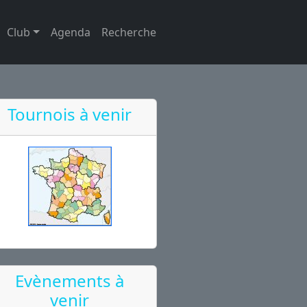
Club
Agenda
Recherche
Tournois à venir
Evènements à
venir