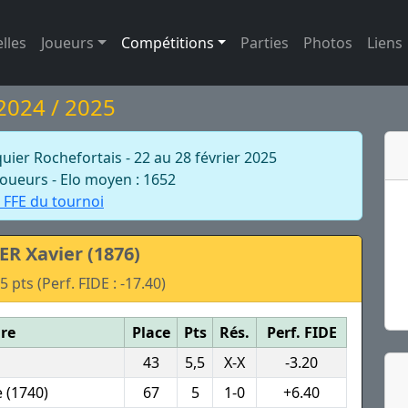
lles
Joueurs
Compétitions
Parties
Photos
Liens
 2024 / 2025
ier Rochefortais - 22 au 28 février 2025
joueurs - Elo moyen : 1652
 FFE du tournoi
R Xavier (1876)
 pts (Perf. FIDE : -17.40)
re
Place
Pts
Rés.
Perf. FIDE
43
5,5
X-X
-3.20
 (1740)
67
5
1-0
+6.40