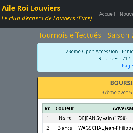
Aile Roi Louviers
Accueil
Nouve
Le club d'échecs de Louviers (Eure)
Tournois effectués - Saison
23ème Open Accession - Echiqu
9 rondes - 217 
Page
BOURSIE
37ème avec 5,5
Rd
Couleur
Adversai
1
Noirs
DEJEAN Sylvain (1758)
2
Blancs
WAGSCHAL Jean-Philippe