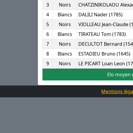
3
Noirs
CHATZINIKOLAOU Alexan
4
Blancs
DALILI Nader (1785)
5
Noirs
VIOLLEAU Jean-Claude (
6
Blancs
TIRATEAU Tom (1783)
7
Noirs
DECULTOT Bernard (154
8
Blancs
ESTADIEU Bruno (1645)
9
Noirs
LE PICART Loan Leon (17
Elo moyen d
Mentions léga