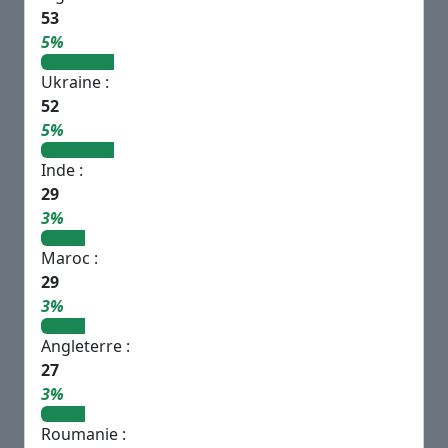
53
5%
Ukraine :
52
5%
Inde :
29
3%
Maroc :
29
3%
Angleterre :
27
3%
Roumanie :