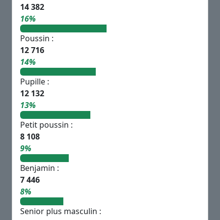
14 382
16%
Poussin :
12 716
14%
Pupille :
12 132
13%
Petit poussin :
8 108
9%
Benjamin :
7 446
8%
Senior plus masculin :