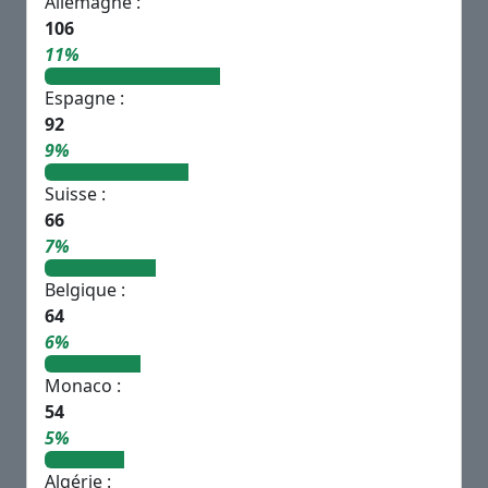
Allemagne :
106
11%
Espagne :
92
9%
Suisse :
66
7%
Belgique :
64
6%
Monaco :
54
5%
Algérie :