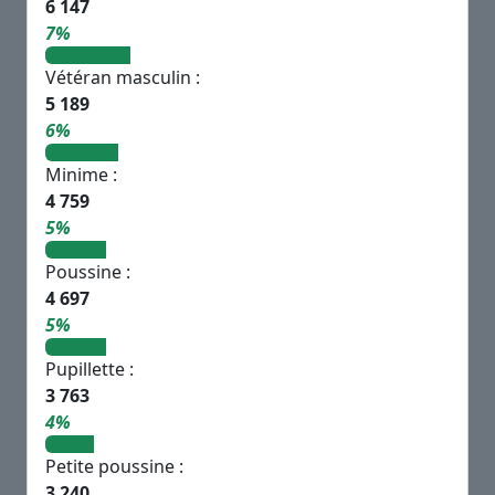
6 147
7%
Vétéran masculin :
5 189
6%
Minime :
4 759
5%
Poussine :
4 697
5%
Pupillette :
3 763
4%
Petite poussine :
3 240