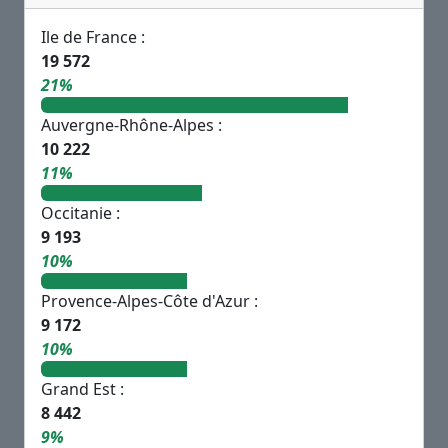
Ile de France :
19 572
21%
Auvergne-Rhône-Alpes :
10 222
11%
Occitanie :
9 193
10%
Provence-Alpes-Côte d'Azur :
9 172
10%
Grand Est :
8 442
9%