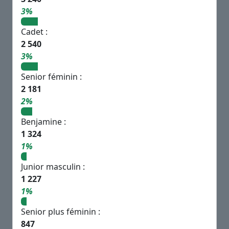
3%
Cadet :
2 540
3%
Senior féminin :
2 181
2%
Benjamine :
1 324
1%
Junior masculin :
1 227
1%
Senior plus féminin :
847