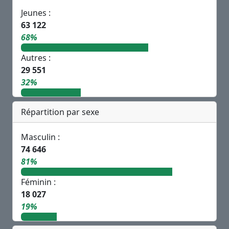
Jeunes :
63 122
68%
Autres :
29 551
32%
Répartition par sexe
Masculin :
74 646
81%
Féminin :
18 027
19%