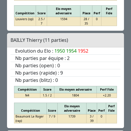
Elo moyen
Perf
Compétition
Score
adversaire
Place
Perf
Fide
Louviers (op)
2.5 /
1594
28 /
0
7
35
BAILLY Thierry (11 parties)
Evolution du Elo :
1950
1954
1952
Nb parties par équipe : 2
Nb parties (open) : 0
Nb parties (rapide) : 9
Nb parties (blitz) : 0
Compétition
Score
Elo moyen adversaire
Perf Fide
N4
1.5 / 2
1804
+2.20
Elo moyen
Perf
Compétition
Score
adversaire
Place
Perf
Fide
Beaumont Le Roger
7 / 9
1739
3 /
0
(rap)
39