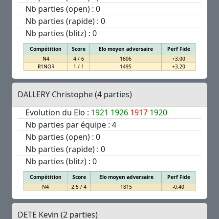
Nb parties (open) : 0
Nb parties (rapide) : 0
Nb parties (blitz) : 0
Compétition
Score
Elo moyen adversaire
Perf Fide
N4
4 / 6
1606
+3.00
R1NOR
1 / 1
1495
+3.20
DALLERY Christophe (4 parties)
Evolution du Elo :
1921
1926
1917
1920
Nb parties par équipe : 4
Nb parties (open) : 0
Nb parties (rapide) : 0
Nb parties (blitz) : 0
Compétition
Score
Elo moyen adversaire
Perf Fide
N4
2.5 / 4
1815
-0.40
DETE Kevin (2 parties)