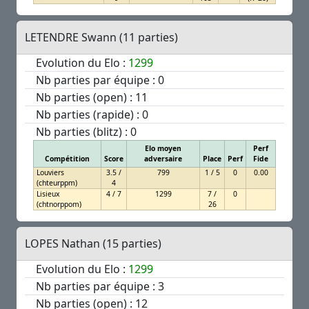
LETENDRE Swann (11 parties)
Evolution du Elo :
1299
Nb parties par équipe : 0
Nb parties (open) : 11
Nb parties (rapide) : 0
Nb parties (blitz) : 0
Elo moyen
Perf
Compétition
Score
adversaire
Place
Perf
Fide
Louviers
3.5 /
799
1 / 5
0
0.00
(chteurppm)
4
Lisieux
4 / 7
1299
7 /
0
(chtnorppom)
26
LOPES Nathan (15 parties)
Evolution du Elo :
1299
Nb parties par équipe : 3
Nb parties (open) : 12