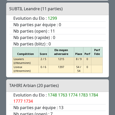
SUBTIL Leandre (11 parties)
Evolution du Elo :
1299
Nb parties par équipe : 0
Nb parties (open) : 11
Nb parties (rapide) : 0
Nb parties (blitz) : 0
Elo moyen
Perf
Compétition
Score
adversaire
Place
Perf
Fide
Louviers
2 / 5
1215
8 / 9
0
(chteurminm)
Lisieux
0 / 6
1397
54 /
0
(chtnorminm)
54
TAHIRI Arbian (20 parties)
Evolution du Elo :
1748
1763
1774
1783
1784
1777
1734
Nb parties par équipe : 13
Nb parties (open) : 7