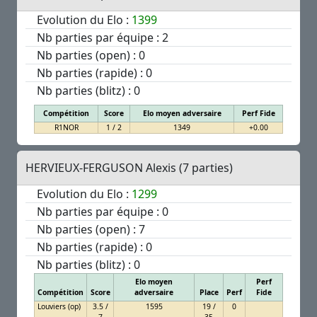
Evolution du Elo :
1399
Nb parties par équipe : 2
Nb parties (open) : 0
Nb parties (rapide) : 0
Nb parties (blitz) : 0
Compétition
Score
Elo moyen adversaire
Perf Fide
R1NOR
1 / 2
1349
+0.00
HERVIEUX-FERGUSON Alexis (7 parties)
Evolution du Elo :
1299
Nb parties par équipe : 0
Nb parties (open) : 7
Nb parties (rapide) : 0
Nb parties (blitz) : 0
Elo moyen
Perf
Compétition
Score
adversaire
Place
Perf
Fide
Louviers (op)
3.5 /
1595
19 /
0