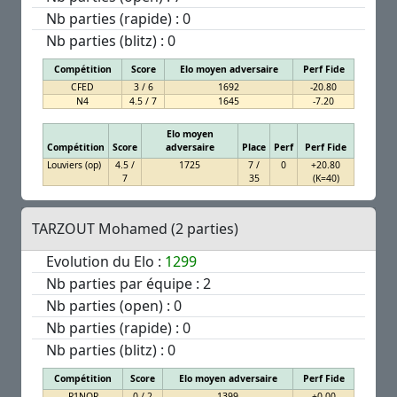
Nb parties (rapide) : 0
Nb parties (blitz) : 0
Compétition
Score
Elo moyen adversaire
Perf Fide
CFED
3 / 6
1692
-20.80
N4
4.5 / 7
1645
-7.20
Elo moyen
Compétition
Score
adversaire
Place
Perf
Perf Fide
Louviers (op)
4.5 /
1725
7 /
0
+20.80
7
35
(K=40)
TARZOUT Mohamed (2 parties)
Evolution du Elo :
1299
Nb parties par équipe : 2
Nb parties (open) : 0
Nb parties (rapide) : 0
Nb parties (blitz) : 0
Compétition
Score
Elo moyen adversaire
Perf Fide
R1NOR
0 / 2
1399
+0.00