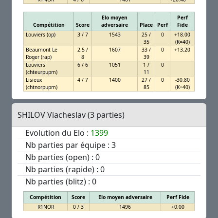
Elo moyen
Perf
Compétition
Score
adversaire
Place
Perf
Fide
Louviers (op)
3 / 7
1543
25 /
0
+18.00
35
(K=40)
Beaumont Le
2.5 /
1607
33 /
0
+13.20
Roger (rap)
8
39
Louviers
6 / 6
1051
1 /
0
(chteurpupm)
11
Lisieux
4 / 7
1400
27 /
0
-30.80
(chtnorpupm)
85
(K=40)
SHILOV Viacheslav (3 parties)
Evolution du Elo :
1399
Nb parties par équipe : 3
Nb parties (open) : 0
Nb parties (rapide) : 0
Nb parties (blitz) : 0
Compétition
Score
Elo moyen adversaire
Perf Fide
R1NOR
0 / 3
1496
+0.00