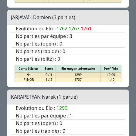
7
35
JARJAVAIL Damien (3 parties)
Evolution du Elo :
1762
1767
1761
Nb parties par équipe : 3
Nb parties (open) : 0
Nb parties (rapide) : 0
Nb parties (blitz) : 0
Compétition
Score
Elo moyen adversaire
Perf Fide
N4
0 / 1
1299
+0.00
R1NOR
1 / 2
1737
-1.40
KARAPETYAN Narek (1 partie)
Evolution du Elo :
1299
Nb parties par équipe : 1
Nb parties (open) : 0
Nb parties (rapide) : 0