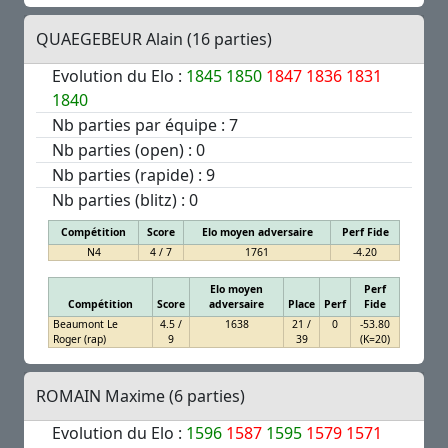
QUAEGEBEUR Alain (16 parties)
Evolution du Elo :
1845
1850
1847
1836
1831
1840
Nb parties par équipe : 7
Nb parties (open) : 0
Nb parties (rapide) : 9
Nb parties (blitz) : 0
Compétition
Score
Elo moyen adversaire
Perf Fide
N4
4 / 7
1761
-4.20
Elo moyen
Perf
Compétition
Score
adversaire
Place
Perf
Fide
Beaumont Le
4.5 /
1638
21 /
0
-53.80
Roger (rap)
9
39
(K=20)
ROMAIN Maxime (6 parties)
Evolution du Elo :
1596
1587
1595
1579
1571