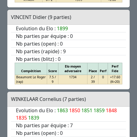
VINCENT Didier (9 parties)
Evolution du Elo :
1899
Nb parties par équipe : 0
Nb parties (open) : 0
Nb parties (rapide) : 9
Nb parties (blitz) : 0
Elo moyen
Perf
Compétition
Score
adversaire
Place
Perf
Fide
Beaumont Le Roger
7.5 /
1734
2 /
0
+17.60
(rap)
9
39
(K=20)
WINKELAAR Cornelius (7 parties)
Evolution du Elo :
1863
1850
1851
1859
1848
1835
1839
Nb parties par équipe : 7
Nb parties (open) : 0