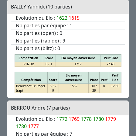
BAILLY Yannick (10 parties)
Evolution du Elo :
1622
1615
Nb parties par équipe : 1
Nb parties (open) : 0
Nb parties (rapide) : 9
Nb parties (blitz) : 0
Compétition
Score
Elo moyen adversaire
Perf Fide
R1NOR
0 / 1
1717
-7.40
Elo moyen
Perf
Compétition
Score
adversaire
Place
Perf
Fide
Beaumont Le Roger
3.5 /
1532
30 /
0
+2.80
(rap)
9
39
BERROU Andre (7 parties)
Evolution du Elo :
1772
1769
1778
1780
1779
1780
1777
Nb parties par équipe : 7