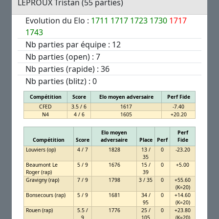
LEPROUX Tristan (55 parties)
Evolution du Elo :
1711
1717
1723
1730
1717
1743
Nb parties par équipe : 12
Nb parties (open) : 7
Nb parties (rapide) : 36
Nb parties (blitz) : 0
Compétition
Score
Elo moyen adversaire
Perf Fide
CFED
3.5 / 6
1617
-7.40
N4
4 / 6
1605
+20.20
Elo moyen
Perf
Compétition
Score
adversaire
Place
Perf
Fide
Louviers (op)
4 / 7
1828
13 /
0
-23.20
35
Beaumont Le
5 / 9
1676
15 /
0
+5.00
Roger (rap)
39
Gravigny (rap)
7 / 9
1798
3 / 35
0
+55.60
(K=20)
Bonsecours (rap)
5 / 9
1681
34 /
0
+14.60
95
(K=20)
Rouen (rap)
5.5 /
1776
25 /
0
+23.80
9
105
(K=20)