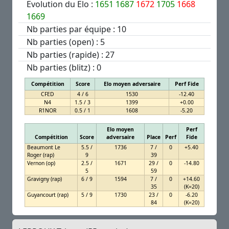
Evolution du Elo :
1651
1687
1672
1705
1668
1669
Nb parties par équipe : 10
Nb parties (open) : 5
Nb parties (rapide) : 27
Nb parties (blitz) : 0
Compétition
Score
Elo moyen adversaire
Perf Fide
CFED
4 / 6
1530
-12.40
N4
1.5 / 3
1399
+0.00
R1NOR
0.5 / 1
1608
-5.20
Elo moyen
Perf
Compétition
Score
adversaire
Place
Perf
Fide
Beaumont Le
5.5 /
1736
7 /
0
+5.40
Roger (rap)
9
39
Vernon (op)
2.5 /
1671
29 /
0
-14.80
5
59
Gravigny (rap)
6 / 9
1594
7 /
0
+14.60
35
(K=20)
Guyancourt (rap)
5 / 9
1730
23 /
0
-6.20
84
(K=20)