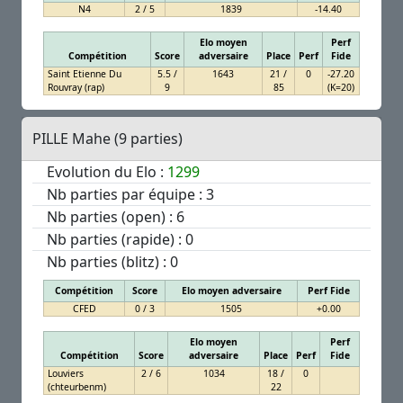
N4
2 / 5
1839
-14.40
Elo moyen
Perf
Compétition
Score
adversaire
Place
Perf
Fide
Saint Etienne Du
5.5 /
1643
21 /
0
-27.20
Rouvray (rap)
9
85
(K=20)
PILLE Mahe (9 parties)
Evolution du Elo :
1299
Nb parties par équipe : 3
Nb parties (open) : 6
Nb parties (rapide) : 0
Nb parties (blitz) : 0
Compétition
Score
Elo moyen adversaire
Perf Fide
CFED
0 / 3
1505
+0.00
Elo moyen
Perf
Compétition
Score
adversaire
Place
Perf
Fide
Louviers
2 / 6
1034
18 /
0
(chteurbenm)
22