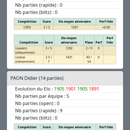
Nb parties (rapide) : 0
Nb parties (blitz) : 0
Compétition
Score
Elo moyen adversaire
Perf Fide
CFED
2 / 3
1507
+0.00
Elo moyen
Perf
Compétition
Score
adversaire
Place
Perf
Fide
Louviers
3 / 5
1292
2 / 9
0
(chteurminm)
Lisieux
2.5 /
1431
43 /
0
(chtnorminm)
7
54
PAON Didier (14 parties)
Evolution du Elo :
1905
1901
1905
1891
Nb parties par équipe : 5
Nb parties (open) : 0
Nb parties (rapide) : 9
Nb parties (blitz) : 0
Compétition
Score
Elo moyen adversaire
Perf Fide