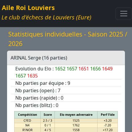
Aile Roi Louviers
Le club d'échecs de Louviers (Eure)
Statistiques individuelles - Saison 2025 /
2026
ARINAL Serge (16 parties)
Evolution du Elo :
1652
1657
1651
1656
1649
1657
1635
Nb parties par équipe : 9
Nb parties (open) : 7
Nb parties (rapide) : 0
Nb parties (blitz) : 0
Compétition
Score
Elo moyen adversaire
Perf Fide
CFED
2.5 / 3
1525
+3.20
N4
0 / 1
1762
-7.20
R1NOR
4 / 5
1558
+17.20