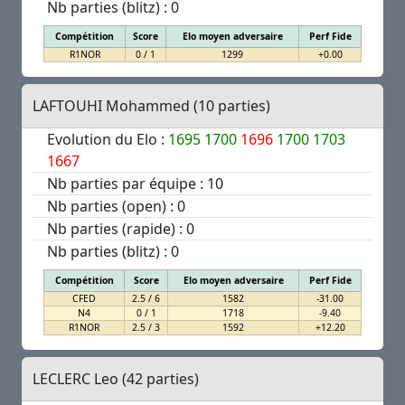
Nb parties (blitz) : 0
Compétition
Score
Elo moyen adversaire
Perf Fide
R1NOR
0 / 1
1299
+0.00
LAFTOUHI Mohammed (10 parties)
Evolution du Elo :
1695
1700
1696
1700
1703
1667
Nb parties par équipe : 10
Nb parties (open) : 0
Nb parties (rapide) : 0
Nb parties (blitz) : 0
Compétition
Score
Elo moyen adversaire
Perf Fide
CFED
2.5 / 6
1582
-31.00
N4
0 / 1
1718
-9.40
R1NOR
2.5 / 3
1592
+12.20
LECLERC Leo (42 parties)