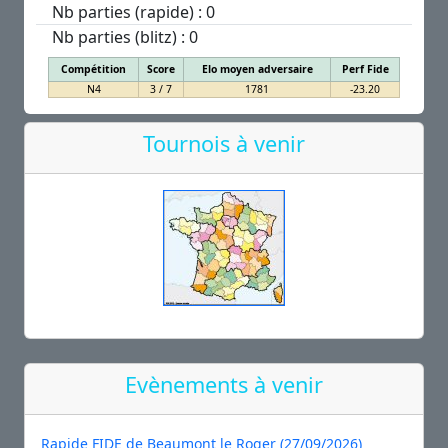
Nb parties (rapide) : 0
Nb parties (blitz) : 0
Compétition
Score
Elo moyen adversaire
Perf Fide
N4
3 / 7
1781
-23.20
Tournois à venir
Evènements à venir
Rapide FIDE de Beaumont le Roger (27/09/2026)