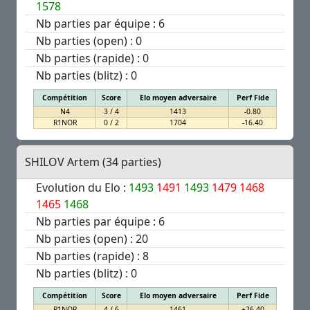
1578
Nb parties par équipe : 6
Nb parties (open) : 0
Nb parties (rapide) : 0
Nb parties (blitz) : 0
Compétition
Score
Elo moyen adversaire
Perf Fide
N4
3 / 4
1413
-0.80
R1NOR
0 / 2
1704
-16.40
SHILOV Artem (34 parties)
Evolution du Elo :
1493
1491
1493
1479
1468
1465
1468
Nb parties par équipe : 6
Nb parties (open) : 20
Nb parties (rapide) : 8
Nb parties (blitz) : 0
Compétition
Score
Elo moyen adversaire
Perf Fide
R1NOR
4 / 6
1461
+26.40