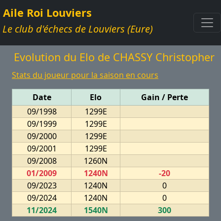
Aile Roi Louviers
Le club d'échecs de Louviers (Eure)
Evolution du Elo de CHASSY Christopher
Stats du joueur pour la saison en cours
Date
Elo
Gain / Perte
09/1998
1299E
09/1999
1299E
09/2000
1299E
09/2001
1299E
09/2008
1260N
01/2009
1240N
-20
09/2023
1240N
0
09/2024
1240N
0
11/2024
1540N
300