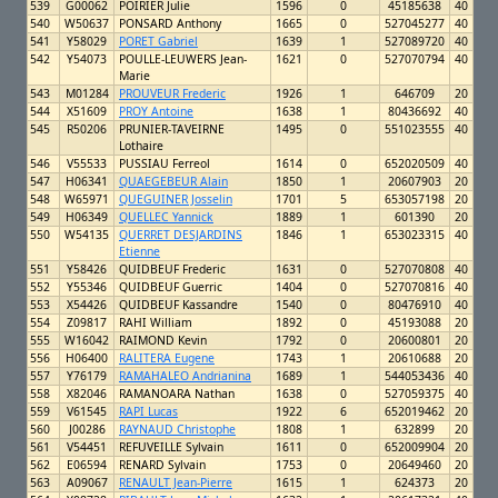
539
G00062
POIRIER Julie
1596
0
45185638
40
540
W50637
PONSARD Anthony
1665
0
527045277
40
541
Y58029
PORET Gabriel
1639
1
527089720
40
542
Y54073
POULLE-LEUWERS Jean-
1621
0
527070794
40
Marie
543
M01284
PROUVEUR Frederic
1926
1
646709
20
544
X51609
PROY Antoine
1638
1
80436692
40
545
R50206
PRUNIER-TAVEIRNE
1495
0
551023555
40
Lothaire
546
V55533
PUSSIAU Ferreol
1614
0
652020509
40
547
H06341
QUAEGEBEUR Alain
1850
1
20607903
20
548
W65971
QUEGUINER Josselin
1701
5
653057198
20
549
H06349
QUELLEC Yannick
1889
1
601390
20
550
W54135
QUERRET DESJARDINS
1846
1
653023315
40
Etienne
551
Y58426
QUIDBEUF Frederic
1631
0
527070808
40
552
Y55346
QUIDBEUF Guerric
1404
0
527070816
40
553
X54426
QUIDBEUF Kassandre
1540
0
80476910
40
554
Z09817
RAHI William
1892
0
45193088
20
555
W16042
RAIMOND Kevin
1792
0
20600801
20
556
H06400
RALITERA Eugene
1743
1
20610688
20
557
Y76179
RAMAHALEO Andrianina
1689
1
544053436
40
558
X82046
RAMANOARA Nathan
1638
0
527059375
40
559
V61545
RAPI Lucas
1922
6
652019462
20
560
J00286
RAYNAUD Christophe
1808
1
632899
20
561
V54451
REFUVEILLE Sylvain
1611
0
652009904
20
562
E06594
RENARD Sylvain
1753
0
20649460
20
563
A09067
RENAULT Jean-Pierre
1615
1
624373
20