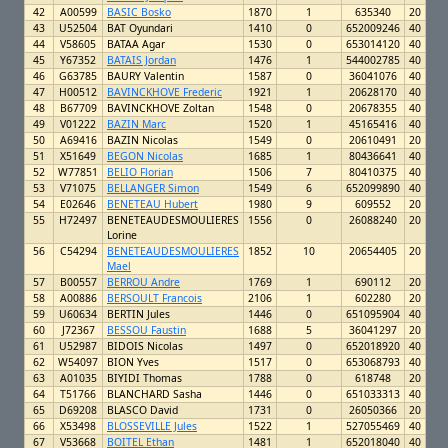
42
A00599
BASIC Bosko
1870
1
635340
20
43
U52504
BAT Oyundari
1410
0
652009246
40
44
V58605
BATAA Agar
1530
0
653014120
40
45
Y67352
BATAIS Jordan
1476
1
544002785
40
46
G63785
BAURY Valentin
1587
0
36041076
40
47
H00512
BAVINCKHOVE Frederic
1921
1
20628170
40
48
B67709
BAVINCKHOVE Zoltan
1548
0
20678355
40
49
V01222
BAZIN Marc
1520
1
45165416
40
50
A69416
BAZIN Nicolas
1549
0
20610491
20
51
X51649
BEGON Nicolas
1685
1
80436641
40
52
W77851
BELIO Florian
1506
7
80410375
40
53
V71075
BELLANGER Simon
1549
6
652099890
40
54
E02646
BENETEAU Hubert
1980
9
609552
20
55
H72497
BENETEAUDESMOULIERES
1556
0
26088240
20
Lorine
56
C54294
BENETEAUDESMOULIERES
1852
10
20654405
20
Mael
57
B00557
BERROU Andre
1769
1
690112
20
58
A00886
BERSOULT Francois
2106
1
602280
20
59
U60634
BERTIN Jules
1446
0
651095904
40
60
J72367
BESSOU Faustin
1688
5
36041297
20
61
U52987
BIDOIS Nicolas
1497
0
652018920
40
62
W54097
BION Yves
1517
0
653068793
40
63
A01035
BIYIDI Thomas
1788
0
618748
20
64
T51766
BLANCHARD Sasha
1446
0
651033313
40
65
D69208
BLASCO David
1731
0
26050366
20
66
X53498
BLOSSEVILLE Jules
1522
1
527055469
40
67
V53668
BOITEL Ethan
1481
1
652018040
40