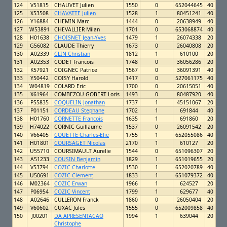
124
V51815
CHAUVET Julien
1550
0
652044645
40
125
X53508
CHAVATTE Julien
1528
1
80451241
40
126
Y16884
CHEMIN Marc
1444
0
20638949
40
127
W53891
CHEVALLIER Milan
1701
0
653068874
40
128
H01638
CHOISNET Jean-Yves
1479
1
26074338
20
129
G56082
CLAUDE Thierry
1673
0
26040808
20
130
A02339
CLIN Christian
1812
1
610100
20
131
A02353
CODET Francois
1748
0
36056286
20
132
K57921
COIGNEC Patrice
1567
0
36091391
40
133
Y50442
COISY Harold
1417
0
527061175
40
134
W04819
COLARD Eric
1700
0
20615051
40
135
X61964
COMBEZOU-GOBERT Loris
1493
0
80487920
40
136
P55835
COQUELIN Jonathan
1737
1
45151067
20
137
P01151
CORDEAU Stephane
1702
1
691844
40
138
H01760
CORNETTE Francois
1635
1
691860
20
139
H74022
CORNIC Guillaume
1537
0
26091542
20
140
V66405
COUETTE Charles-Elie
1755
1
652055086
40
141
H01801
COURSAGET Nicolas
2170
1
610127
20
142
U55710
COURSIMAULT Aurelie
1544
0
651096307
20
143
A51233
COUSIN Benjamin
1829
1
651019655
20
144
V53794
COZIC Charlotte
1530
1
652020789
40
145
U50691
COZIC Clement
1833
1
651079372
40
146
M02364
COZIC Erwan
1966
1
624527
20
147
P06954
COZIC Vincent
1799
1
629677
40
148
A02646
CULLERON Franck
1860
0
26050404
20
149
V60602
CUXAC Jules
1555
0
652009858
40
150
J00201
DA APRESENTACAO
1994
1
639044
20
Christophe