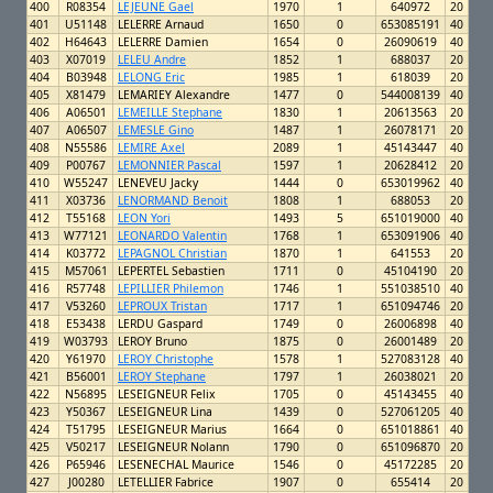
400
R08354
LEJEUNE Gael
1970
1
640972
20
401
U51148
LELERRE Arnaud
1650
0
653085191
40
402
H64643
LELERRE Damien
1654
0
26090619
40
403
X07019
LELEU Andre
1852
1
688037
20
404
B03948
LELONG Eric
1985
1
618039
20
405
X81479
LEMARIEY Alexandre
1477
0
544008139
40
406
A06501
LEMEILLE Stephane
1830
1
20613563
20
407
A06507
LEMESLE Gino
1487
1
26078171
20
408
N55586
LEMIRE Axel
2089
1
45143447
40
409
P00767
LEMONNIER Pascal
1597
1
20628412
20
410
W55247
LENEVEU Jacky
1444
0
653019962
40
411
X03736
LENORMAND Benoit
1808
1
688053
20
412
T55168
LEON Yori
1493
5
651019000
40
413
W77121
LEONARDO Valentin
1768
1
653091906
40
414
K03772
LEPAGNOL Christian
1870
1
641553
20
415
M57061
LEPERTEL Sebastien
1711
0
45104190
20
416
R57748
LEPILLIER Philemon
1746
1
551038510
40
417
V53260
LEPROUX Tristan
1717
1
651094746
20
418
E53438
LERDU Gaspard
1749
0
26006898
40
419
W03793
LEROY Bruno
1875
0
26001489
20
420
Y61970
LEROY Christophe
1578
1
527083128
40
421
B56001
LEROY Stephane
1797
1
26038021
20
422
N56895
LESEIGNEUR Felix
1705
0
45143455
40
423
Y50367
LESEIGNEUR Lina
1439
0
527061205
40
424
T51795
LESEIGNEUR Marius
1664
0
651018861
40
425
V50217
LESEIGNEUR Nolann
1790
0
651096870
20
426
P65946
LESENECHAL Maurice
1546
0
45172285
20
427
J00280
LETELLIER Fabrice
1907
0
655414
20