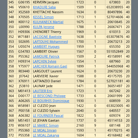
345
G06195
KERVERN Jacques
1723
0
673803
20
346
V50610
KHADURI Saba
1509
1
652038955
40
347
X52569
KHETTACHE Nassim
1634
0
80497896
40
348
X70505
KISSEL Simon
1713
1
527014606
40
349
K00112
KULHANECK Martial
1675
1
20610645
20
350
L00990
KULPA Jerome
1788
1
26067471
20
351
H09306
L'HENORET Thierry
1969
0
610313
20
352
W71881
LACOGNE Baptiste
1638
1
653079876
40
353
S02695
LAFTOUHI Mohammed
1700
1
20673213
20
354
U05074
LAMBERT Hugues
1959
1
655350
20
355
G54783
LAMBERT Olivier
1567
0
551052849
20
356
P55362
LAMOURE Patrick
1509
2
45158991
40
357
H09314
LAPCHIN Sylvie
1554
1
687960
20
358
Y75977
LARCHER Romain Gael
1899
1
544050968
40
359
R03440
LARGOUET Laurent
1624
0
20673230
20
360
J07642
LARIVIERE Xavier
1588
0
45175705
20
361
X76911
LATTANZIO Daniel
1784
0
527021181
40
362
J53810
LAUNAY Jade
1471
0
36051497
20
363
M01413
LAUTIER Eric
1723
1
667242
20
364
D00177
LE BESCOND Philippe
1733
6
20601999
20
365
A06265
LE BOURHIS Dominique
1930
1
608939
20
366
W58981
LE CLEZIO Jean
1422
0
653023005
40
367
P00158
LE CLEZIO Sylvain
2040
0
640557
20
368
A06382
LE FOURNIER Pascal
1822
5
609374
20
369
M51451
LE JEHAN Gaetan
1737
0
45114153
20
370
W06107
LE MAREC Simon
2160
9
681148
20
371
P55360
LE MOAL Imran
1593
1
45170215
40
372
P55358
LE MOAL Zakarya
1604
1
45168482
40