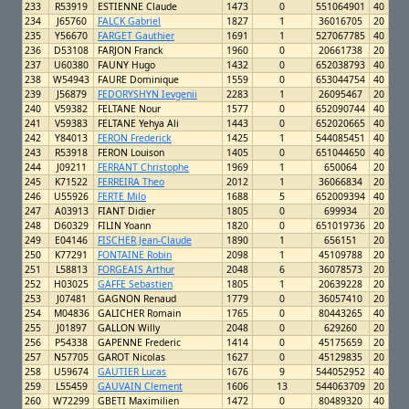
233
R53919
ESTIENNE Claude
1473
0
551064901
40
234
J65760
FALCK Gabriel
1827
1
36016705
20
235
Y56670
FARGET Gauthier
1691
1
527067785
40
236
D53108
FARJON Franck
1960
0
20661738
20
237
U60380
FAUNY Hugo
1432
0
652038793
40
238
W54943
FAURE Dominique
1559
0
653044754
40
239
J56879
FEDORYSHYN Ievgenii
2283
1
26095467
20
240
V59382
FELTANE Nour
1577
0
652090744
40
241
V59383
FELTANE Yehya Ali
1443
0
652020665
40
242
Y84013
FERON Frederick
1425
1
544085451
40
243
R53918
FERON Louison
1405
0
651044650
40
244
J09211
FERRANT Christophe
1969
1
650064
20
245
K71522
FERREIRA Theo
2012
1
36066834
20
246
U55926
FERTE Milo
1688
5
652009394
40
247
A03913
FIANT Didier
1805
0
699934
20
248
D60329
FILIN Yoann
1820
0
651019736
20
249
E04146
FISCHER Jean-Claude
1890
1
656151
20
250
K77291
FONTAINE Robin
2098
1
45109788
20
251
L58813
FORGEAIS Arthur
2048
6
36078573
20
252
H03025
GAFFE Sebastien
1805
1
20639228
20
253
J07481
GAGNON Renaud
1779
0
36057410
20
254
M04836
GALICHER Romain
1765
0
80443265
40
255
J01897
GALLON Willy
2048
0
629260
20
256
P54338
GAPENNE Frederic
1414
0
45175659
20
257
N57705
GAROT Nicolas
1627
0
45129835
20
258
U59674
GAUTIER Lucas
1676
9
544052952
40
259
L55459
GAUVAIN Clement
1606
13
544063709
20
260
W72299
GBETI Maximilien
1472
0
80489320
40