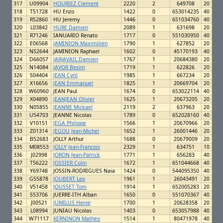
317
U09904
HOURIEZ Clement
2220
2
649708
20
318
T51728
HU Enzo
1422
0
653014235
40
319
R52860
HU Jeremy
1446
0
651034760
40
320
L03842
HURE Damien
2089
1
631698
20
321
R71246
IANUARIO Renato
1717
0
551030950
40
322
E06568
JAMINION Maximilien
1790
1
627852
20
323
N52644
JAMINION Raphael
1602
0
45170193
40
324
D66057
JARJAVAIL Damien
1767
1
20684380
20
325
N14084
JAVOR Besim
1719
1
622826
20
326
S04404
JEAN Cyril
1985
1
667234
20
327
X16656
JEAN Emmanuel
1825
1
20669704
20
328
W60960
JEAN Paul
1674
0
653022114
40
329
X04890
JEANJEAN Olivier
1625
1
20673205
20
330
N05855
JEANNE Mickael
2119
2
637963
20
331
U54703
JEANNE Nicolas
1789
0
652028160
40
332
V10151
JEGA Philippe
1566
1
20670966
20
333
Z01314
JEGOU Jean-Michel
1652
1
26001446
20
334
B52683
JOLLY Arthur
1688
0
20679009
20
335
M08553
JOLLY Jean-Francois
2329
1
634751
10
336
J02998
JORON Jean-Patrick
1771
1
656283
40
337
T56222
JOSSIER Colin
1672
1
651044668
40
338
Y69748
JOSSIN-RODRIGUES Naia
1424
0
544095350
40
339
G55878
JOUBERT Leo
1961
1
26043491
20
340
V51458
JOUSSET Tom
1914
1
652005283
20
341
S53706
JUERRE-ITH Alban
1650
0
551070367
40
342
J00521
JUMILUS Herve
1700
1
20628358
20
343
L08994
JUNIAU Nicolas
1403
0
653057988
40
344
W71117
KERNINON Matheo
1514
1
80471978
40