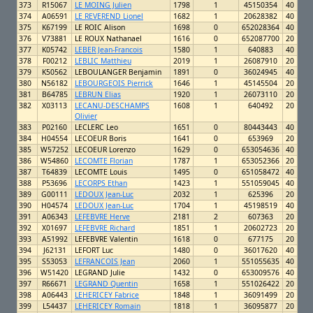
373
R15067
LE MOING Julien
1798
1
45150354
40
374
A06591
LE REVEREND Lionel
1682
1
20628382
40
375
K67199
LE ROIC Alison
1698
0
652028364
40
376
V73881
LE ROUX Nathanael
1616
0
652087700
20
377
K05742
LEBER Jean-Francois
1580
1
640883
40
378
F00212
LEBLIC Matthieu
2019
1
26087910
20
379
K50562
LEBOULANGER Benjamin
1891
0
36024945
40
380
N56182
LEBOURGEOIS Pierrick
1646
1
45145504
20
381
B64785
LEBRUN Elias
1920
1
26073110
20
382
X03113
LECANU-DESCHAMPS
1608
1
640492
20
Olivier
383
P02160
LECLERC Leo
1651
0
80443443
40
384
H04554
LECOEUR Boris
1641
0
653969
20
385
W57252
LECOEUR Lorenzo
1629
0
653054636
40
386
W54860
LECOMTE Florian
1787
1
653052366
20
387
T64839
LECOMTE Louis
1495
0
651058472
40
388
P53696
LECORPS Ethan
1423
1
551059045
40
389
G00111
LEDOUX Jean-Luc
2032
1
625396
20
390
H04574
LEDOUX Jean-Luc
1704
1
45198519
40
391
A06343
LEFEBVRE Herve
2181
2
607363
20
392
X01697
LEFEBVRE Richard
1851
1
20602723
20
393
A51992
LEFEBVRE Valentin
1618
0
677175
20
394
J62131
LEFORT Luc
1480
0
36017620
40
395
S53053
LEFRANCOIS Jean
2060
1
551055635
40
396
W51420
LEGRAND Julie
1432
0
653009576
40
397
R66671
LEGRAND Quentin
1658
1
551026422
20
398
A06443
LEHERICEY Fabrice
1848
1
36091499
20
399
L54437
LEHERICEY Romain
1818
1
36095877
20