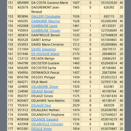
151
M54989
DA COSTA Garance-Marie
1607
0
551023520
40
152
A02676
DAIGREMONT Jean-
1965
0
626392
20
Renaud
153
R03896
DALLERY Christophe
1926
1
692115
20
154
V69205
DAMAMME Maxime
1628
1
652082490
40
155
H02068
DAMBRUNE Laure
1461
1
45125031
20
156
Y50954
DAMBRUNE Titouan
1647
1
527058689
40
157
X85874
DANTREGUE Benoit
1533
0
527048829
40
158
R50528
DARET Arthur
1531
0
651069865
40
159
V53953
DAVID Marie-Christine
1512
0
652009866
40
160
C51004
DAVID Sebastien
1922
6
20610572
20
161
E51646
DE HOOGHE Albert
2170
6
26048655
20
162
C53133
DECAEN Melvyn
1843
0
20686293
20
163
V64798
DECOSTER Gustave
1460
0
652043614
40
164
N58289
DECOSTER Sacha
1490
0
45168466
40
165
V04956
DEFRANOUX Pascal
1437
0
20673094
40
166
W50786
DEGOIS Philippe
1434
0
653052323
40
167
X64271
DEJA Manil
1414
0
527031136
40
168
L04800
DELABARRE Olivier
1920
1
632481
20
169
L54040
DELAGE Kenael
1787
1
45100764
40
170
R50707
DELAGE Simeo
1575
0
551081830
40
171
N50407
DELAHAYE Yann-Mathis
1508
0
45138141
40
172
Y02654
DELALEE Paul
2029
8
682039
20
173
V51512
DELALLEAU Nathan
1474
0
652038785
40
174
X59498
DELANDHUY Stephane
1515
0
527049027
40
175
W58568
DELANOE Gaspard
1616
4
653014219
40
176
A02908
DELARUELLE Christian
1736
6
633348
20
177
W53381
DELILLE Victor
1854
1
653070887
20