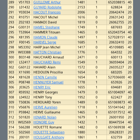
289
V51703
GUILLOME Arthur
1481
1
652038815
40
290
L01432
GUYARD Rodolphe
2153
1
628824
20
291
Y03034
HACOUT Francois
2006
1
20642474
20
292
R10751
HACOUT Michel
1616
0
20631243
20
293
Z02183
HAMADI David
1819
0
26062755
20
294
G00131
HAMEL Stephane
1749
1
687693
20
295
T53964
HAMMER Titouan
1465
0
652043754
40
296
X81395
HAMON Claude
1497
1
527028151
40
297
F00145
HARIVEL Serge
1685
1
20632410
20
298
M53392
HARP Jean Michel
1417
0
45109885
40
299
W03388
HATTON Christian
1776
1
664332
20
300
B03148
HAUCHARD Arnaud
2471
0
600113
10
301
L52417
HAUCHARD Remi
1549
1
36059404
20
302
G60122
HAVARD Alain
1572
0
26035227
20
303
X11690
HEDOUIN Priscillia
1654
0
683205
20
304
X81628
HENIN Camille
1654
1
527036600
40
305
P08748
HENNUYER Samuel
1778
1
653926
20
306
J03625
HENRY Eric
1655
1
694681
20
307
R59592
HENRY Georges
1479
0
651004097
40
308
L04922
HENRY Tony
1952
0
622427
20
309
T50836
HEROUARD Yoren
1489
0
651069873
40
310
V56876
HERVE Aurelien
1718
1
551041642
20
311
P59842
HERVE Guillaume
1465
0
651017512
40
312
S01820
HINARD Nolan
1679
1
26001950
20
313
W02569
HONORE Guy
1432
1
80447554
40
314
S66288
HOUETTE Romane
1482
0
651069938
40
315
S02560
HOUETTE Sebastien
1880
1
20628331
20
316
J00101
HOULGATE Anthony
1861
1
632759
20