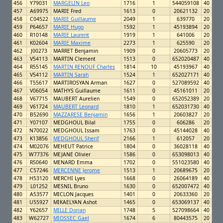
456
Y79031
MARGELIN Leo
1716
1
544059108
40
457
A69975
MARIE Fred
1613
0
20621132
20
458
C04522
MARIE Guillaume
2049
1
639770
20
459
P64657
MARIE Hugo
1592
1
45193894
20
460
R10148
MARIE Laurent
1919
1
641006
20
461
K02604
MARIE Maxime
2273
1
625590
20
462
J00273
MARRET Benjamin
1909
0
20605773
20
463
V54113
MARTIN Clement
1513
0
652020487
40
464
R55145
MARTIN RENOUF Charles
1814
10
45193967
40
465
V54112
MARTIN Sarah
1524
1
652027171
40
466
T55617
MARTIROSYAN Arman
1627
0
527089592
40
467
V06054
MATHYS Guillaume
1611
0
45161011
20
468
V67715
MAUBERT Aurelien
1549
0
652052389
20
469
V61724
MAUBERT Leonard
1810
1
652031730
40
470
B52690
MAZZARESE Benjamin
1656
1
20603827
20
471
Y07107
MEDGHOUL Bilal
1755
0
606286
20
472
N70022
MEDGHOUL Issam
1763
0
45144028
40
473
K13856
MEDGHOUL Sherif
2166
1
612057
20
474
M02076
MEHEUT Patrice
1804
0
36028118
40
475
W77376
MEJANE Olivier
1586
0
653098013
40
476
R50640
MENARD Emma
1702
0
551023580
40
477
C57246
MERCENNE Jerome
1513
1
20689675
20
478
H53120
MERCHI Lyes
1668
0
26064189
40
479
L01252
MESNIL Bruno
1630
0
652007472
40
480
A53577
MICLON Jacques
1401
0
20633360
20
481
U55927
MIKAELYAN Ashot
1465
0
653069137
40
482
Y62657
MILLE Dorian
1748
5
527098664
40
483
W62727
MIOSSEC Gael
1674
6
80443575
20