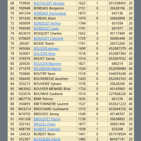
68
T59926
BOITOUZET Nicolas
1622
1
651038455
20
69
Y00948
BORDAIS Benjamin
2151
0
20628196
20
70
A01254
BORDAIS Dominique
1872
1
647136
20
71
V01636
BORDAS Alain
1479
0
20660898
20
72
X00009
BORDELET Arthur
1784
1
601934
20
73
P09590
BORDELET Louis
1741
1
601977
20
74
N53010
BOSQUET Charles
1652
0
45117489
40
75
K70829
BOSQUET Clement
1729
3
36085448
20
76
J00281
BOSSE Yoann
1761
0
26012260
20
77
V65066
BOUDER Adryen
1690
9
652087379
40
78
S03001
BOUDER Yann
1518
6
652087360
20
79
V76979
BOUET Sacha
1514
0
653047052
40
80
J03020
BOULIER Maxime
1821
1
680214
20
81
V71079
BOURDON Martin
1524
5
652099989
40
82
Y50806
BOUTRY Yanis
1518
0
544059248
40
83
V66045
BOUVERESSE Aurelien
1420
0
652043703
40
84
Z03273
BOUVERIE Sylvain
1578
0
20628200
40
85
M63562
BOUVIER MENARD Bilal
1724
0
45143960
40
86
G03576
BOUYAHI Soufiane
1510
0
527068226
40
87
M07776
BRAY Patrice
1635
0
601276
40
88
V54859
BRETONNIERE Laurent
1527
0
653021223
40
89
W63214
BROCHARD Guillaume
1510
0
653044720
40
90
N74703
BROUDIC Kenny
1549
0
45148767
20
91
H01328
BROUSTET Pierre
1730
1
20638892
20
92
Z02162
BRUGEL Hugo
1877
1
36001490
20
93
K08739
BURDET Francois
1938
1
633208
20
94
L54533
BURDET Remi
1451
0
651018934
40
95
X52367
BUYSSENS Pierre
1485
3
80437141
20