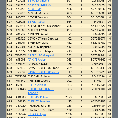
592
H07033
SERANO Vincent
1691
1
20615205
20
593
X51648
SERENKO Nicolas
1475
1
80472125
40
594
X76458
SERY Elvin
1456
1
527070832
40
595
S50220
SEVERE Maxime
1483
0
651036983
40
596
Z00076
SEVERE Yannick
1704
0
551003384
40
597
A09935
SEVIN Pascal
1864
6
649058
20
598
Y60314
SHEVCHENKO Oleksandr
1756
0
544061722
40
599
X71680
SHILOV Artem
1493
0
527004503
40
600
P01739
SIMEON Daniel
1572
0
36054895
20
601
Y62425
SIMONET Jean-Baptiste
1402
0
527089371
40
602
U56201
SMIRNOV Maria
1452
0
652043789
40
603
L56501
SOENEN Baptiste
1412
0
36085235
40
604
A51622
SOUBIROU Philippe
1713
0
20662459
20
605
W74562
SPERDUTO Gaspard
1552
1
527088944
40
606
Y58006
TAHIRI Arbian
1763
1
527070840
40
607
H54124
TARBUCK David
1936
0
26063301
20
608
S69470
TAVARES-RIBEIRO Floric
1769
0
651003139
20
609
S50532
TAVARES-RIBEIRO Victor
1817
1
551033720
40
610
W77336
THEBAULT Hugo
1409
0
80442056
40
611
K01140
THEREZE Ludovic
1902
0
617601
20
612
L60176
THERY Arthus
1863
1
45116660
20
613
H73448
THIBAUT-COIGNEC
1963
1
26089300
20
Leopold
614
A10383
THIERRY Patrice
2073
1
606758
20
615
U54153
THIRIAT Faustine
1425
5
652043797
40
616
C67220
THOMAS Yohann
1738
0
26050480
20
617
G51389
TIGHARGHAR Eliott
1470
0
36012238
40
618
C06664
TIRARD Hugo
2396
1
607100
10