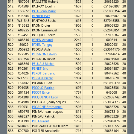
511
N07004
PAILLETTE Hubert
1521
0
20639520
20
512
V54509
PALFRAY Jocelin
1637
0
651096897
20
513
T66672
PALU Jean Marie
1705
1
651080354
40
514
V03244
PANIER Yves
1428
1
20606907
20
515
W81348
PANTHOU Sacha
1615
0
527045358
40
516
N13682
PAON Didier
1905
0
20606923
20
517
A08225
PAON Emmanuel
1745
0
652043851
20
518
Y52451
PASQUET Pierre
1536
0
527059367
40
519
A08316
PAYEN Arnaud
2242
2
600814
10
520
J50629
PAYEN Tanguy
1677
1
36020931
20
521
U50982
PEDOJA Aslan
1550
0
653014170
40
522
X77505
PEIGNON Edwyn
1605
1
527014614
40
523
X60754
PEIGNON Kevin
1543
0
80491960
40
524
A08366
PELUAU Michel
1592
1
20628528
20
525
P10361
PENET Eric
1499
2
36054887
20
526
X54026
PEROT Bertrand
1460
1
80447562
40
527
W17785
PERROT Pierre
1994
1
20610670
20
528
T67842
PICARD Lilian
1505
0
651080370
40
529
P01035
PICOLO Patrick
1697
1
20628536
20
530
G01124
PICOT Brice
1757
1
646008
20
531
V64208
PICQUENOT Leon
1603
1
652038742
40
532
V64988
PIETRARU Jean-Jacques
1518
0
653084373
40
533
Y10031
PIGACHE Emmanuel
1505
1
20656726
20
534
A50175
PINEAU Jean-Jacques
1811
0
20673310
20
535
A68327
PINEAU Patrick
1532
0
20673329
20
536
R01799
PLE Laurent
1757
1
652049876
20
537
W60459
POIGNANT AUGER Iliam
1415
0
653000722
40
538
K00780
POIRIER Annabelle
1716
0
20636164
20