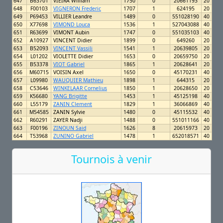
647
B63701
VIEIRA William
1750
0
20661193
20
648
F00103
VIGNERON Frederic
1707
1
624195
20
649
P69453
VILLIER Leandre
1489
0
551028190
40
650
X77698
VIMOND Louca
1536
1
527043088
40
651
R63699
VIMONT Aubin
1747
0
551035103
40
652
A10927
VINCENT Didier
1899
0
649260
20
653
B52093
VINCENT Vassili
1541
1
20639805
20
654
L01202
VIOLETTE Didier
1653
0
20659750
20
655
B53378
VIOT Gabriel
1865
1
20628641
20
656
M60715
VOISIN Axel
1650
0
45170231
40
657
L09980
WAUQUIER Mathieu
1898
1
644315
20
658
C53646
WINKELAAR Cornelius
1850
1
20628650
20
659
K56680
YANG Brigitte
1453
1
45125198
40
660
L55179
ZANIN Clement
1829
1
36066869
40
661
M54585
ZANIN Sylvie
1480
0
45115532
40
662
R60291
ZAYER Nadji
1488
0
551011166
40
663
F00196
ZINOUN Said
1626
8
20615973
20
664
T53968
ZUNINO Gabriel
1478
1
652018571
40
Tournois à venir