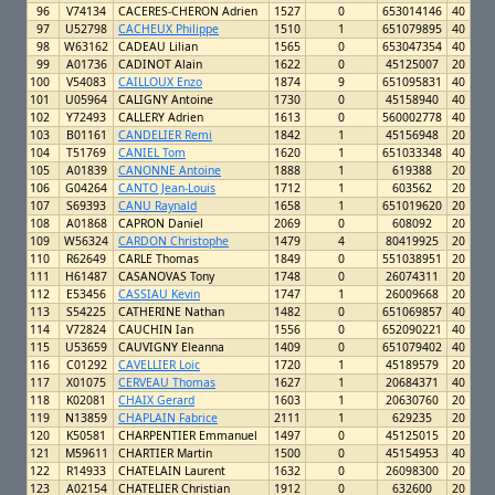
96
V74134
CACERES-CHERON Adrien
1527
0
653014146
40
97
U52798
CACHEUX Philippe
1510
1
651079895
40
98
W63162
CADEAU Lilian
1565
0
653047354
40
99
A01736
CADINOT Alain
1622
0
45125007
20
100
V54083
CAILLOUX Enzo
1874
9
651095831
40
101
U05964
CALIGNY Antoine
1730
0
45158940
40
102
Y72493
CALLERY Adrien
1613
0
560002778
40
103
B01161
CANDELIER Remi
1842
1
45156948
20
104
T51769
CANIEL Tom
1620
1
651033348
40
105
A01839
CANONNE Antoine
1888
1
619388
20
106
G04264
CANTO Jean-Louis
1712
1
603562
20
107
S69393
CANU Raynald
1658
1
651019620
20
108
A01868
CAPRON Daniel
2069
0
608092
20
109
W56324
CARDON Christophe
1479
4
80419925
20
110
R62649
CARLE Thomas
1849
0
551038951
20
111
H61487
CASANOVAS Tony
1748
0
26074311
20
112
E53456
CASSIAU Kevin
1747
1
26009668
20
113
S54225
CATHERINE Nathan
1482
0
651069857
40
114
V72824
CAUCHIN Ian
1556
0
652090221
40
115
U53659
CAUVIGNY Eleanna
1409
0
651079402
40
116
C01292
CAVELLIER Loic
1720
1
45189579
20
117
X01075
CERVEAU Thomas
1627
1
20684371
40
118
K02081
CHAIX Gerard
1603
1
20630760
20
119
N13859
CHAPLAIN Fabrice
2111
1
629235
20
120
K50581
CHARPENTIER Emmanuel
1497
0
45125015
20
121
M59611
CHARTIER Martin
1500
0
45154953
40
122
R14933
CHATELAIN Laurent
1632
0
26098300
20
123
A02154
CHATELIER Christian
1912
0
632600
20