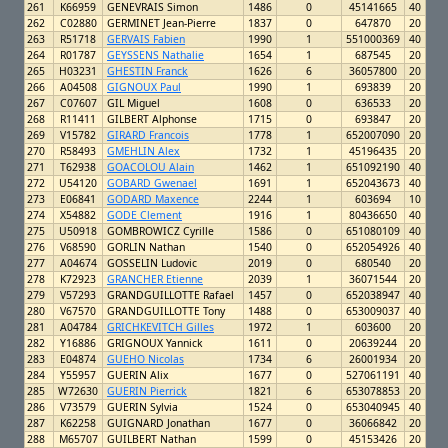
261
K66959
GENEVRAIS Simon
1486
0
45141665
40
262
C02880
GERMINET Jean-Pierre
1837
0
647870
20
263
R51718
GERVAIS Fabien
1990
1
551000369
40
264
R01787
GEYSSENS Nathalie
1654
1
687545
20
265
H03231
GHESTIN Franck
1626
6
36057800
20
266
A04508
GIGNOUX Paul
1990
1
693839
20
267
C07607
GIL Miguel
1608
0
636533
20
268
R11411
GILBERT Alphonse
1715
0
693847
20
269
V15782
GIRARD Francois
1778
1
652007090
20
270
R58493
GMEHLIN Alex
1732
1
45196435
20
271
T62938
GOACOLOU Alain
1462
1
651092190
40
272
U54120
GOBARD Gwenael
1691
1
652043673
40
273
E06841
GODARD Maxence
2244
1
603694
10
274
X54882
GODE Clement
1916
1
80436650
40
275
U50918
GOMBROWICZ Cyrille
1586
0
651080109
40
276
V68590
GORLIN Nathan
1540
0
652054926
40
277
A04674
GOSSELIN Ludovic
2019
0
680540
20
278
K72923
GRANCHER Etienne
2039
1
36071544
20
279
V57293
GRANDGUILLOTTE Rafael
1457
0
652038947
40
280
V67570
GRANDGUILLOTTE Tony
1488
0
653009037
40
281
A04784
GRICHKEVITCH Gilles
1972
1
603600
20
282
Y16886
GRIGNOUX Yannick
1611
0
20639244
20
283
E04874
GUEHO Nicolas
1734
6
26001934
20
284
Y55957
GUERIN Alix
1677
0
527061191
40
285
W72630
GUERIN Pierrick
1821
6
653078853
20
286
V73579
GUERIN Sylvia
1524
0
653040945
40
287
K62258
GUIGNARD Jonathan
1677
0
36066842
20
288
M65707
GUILBERT Nathan
1599
0
45153426
20