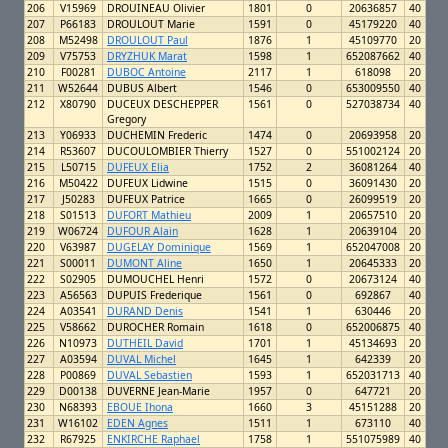
206
V15969
DROUINEAU Olivier
1801
0
20636857
40
207
P66183
DROULOUT Marie
1591
0
45179220
40
208
M52498
DROULOUT Paul
1876
1
45109770
20
209
V75753
DRYZHUK Marat
1598
1
652087662
40
210
F00281
DUBOC Antoine
2117
1
618098
20
211
W52644
DUBUS Albert
1546
0
653009550
40
212
X80790
DUCEUX DESCHEPPER
1561
0
527038734
40
Gregory
213
Y06933
DUCHEMIN Frederic
1474
0
20693958
20
214
R53607
DUCOULOMBIER Thierry
1527
0
551002124
20
215
L50715
DUFEUX Elia
1752
2
36081264
40
216
M50422
DUFEUX Lidwine
1515
0
36091430
20
217
J50283
DUFEUX Patrice
1665
0
26099519
20
218
S01513
DUFORT Mathieu
2009
1
20657510
20
219
W06724
DUFOUR Alain
1628
1
20639104
20
220
V63987
DUGELAY Dominique
1569
1
652047008
20
221
S00011
DUMONT Aline
1650
1
20645333
20
222
S02905
DUMOUCHEL Henri
1572
0
20673124
40
223
A56563
DUPUIS Frederique
1561
0
692867
40
224
A03541
DURAND Denis
1541
1
630446
20
225
V58662
DUROCHER Romain
1618
0
652006875
40
226
N10973
DUTHEIL David
1701
1
45134693
20
227
A03594
DUVAL Michel
1645
1
642339
20
228
P00869
DUVAL Sebastien
1593
1
652031713
40
229
D00138
DUVERNE Jean-Marie
1957
0
647721
20
230
N68393
EBOUE Ihona
1660
3
45151288
20
231
W16102
EDEN Agnes
1511
1
673110
40
232
R67925
ENKIRCHE Raphael
1758
1
551075989
40