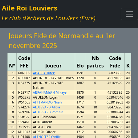
Aile Roi Louviers
Le club d'échecs de Louviers (Eure)
Joueurs Fide de Normandie au 1er
novembre 2025
Code
Nb
Code
N°
FFE
Joueur
Elo
parties
Fide
K
1
M07965
ABABSA Tufek
1591
1
602388
20
2
N69007
ABLIN DE CLAVERIE Timeo
1720
0
45170185
40
3
N54775
ABLIN-DE CLAVERIE
1887
0
45169829
20
Nathan
4
N62717
ABRAHAMYAN Mikayel
1870
1
45132895
20
5
W52275
AGUELON Logan
1458
0
653047346
40
6
W51605
AIT IMANDO Noah
1717
1
653019903
40
7
V74274
ALBESSARD Alicia
1674
10
80473296
40
8
V69284
ALBESSARD Romain
1594
10
653008944
40
9
S58177
ALILI Ramadan
1571
0
551064979
20
10
S59461
ALIX Laurent
1510
0
652005232
40
11
X51595
ALLARD Leo
1467
0
80470785
40
12
M11043
ALPERN Olivier
1712
0
20660766
40
13
U01408
ALTHOFFER Cyrille
1984
1
656895
20