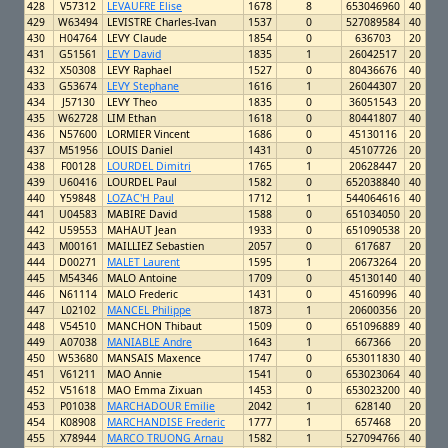
428
V57312
LEVAUFRE Elise
1678
8
653046960
40
429
W63494
LEVISTRE Charles-Ivan
1537
0
527089584
40
430
H04764
LEVY Claude
1854
0
636703
20
431
G51561
LEVY David
1835
1
26042517
20
432
X50308
LEVY Raphael
1527
0
80436676
40
433
G53674
LEVY Stephane
1616
1
26044307
20
434
J57130
LEVY Theo
1835
0
36051543
20
435
W62728
LIM Ethan
1618
0
80441807
40
436
N57600
LORMIER Vincent
1686
0
45130116
20
437
M51956
LOUIS Daniel
1431
0
45107726
20
438
F00128
LOURDEL Dimitri
1765
1
20628447
20
439
U60416
LOURDEL Paul
1582
0
652038840
40
440
Y59848
LOZAC'H Paul
1712
1
544064616
40
441
U04583
MABIRE David
1588
0
651034050
20
442
U59553
MAHAUT Jean
1933
0
651090538
20
443
M00161
MAILLIEZ Sebastien
2057
0
617687
20
444
D00271
MALET Laurent
1595
1
20673264
20
445
M54346
MALO Antoine
1709
0
45130140
40
446
N61114
MALO Frederic
1431
0
45160996
40
447
L02102
MANCEL Philippe
1873
1
20600356
20
448
V54510
MANCHON Thibaut
1509
0
651096889
40
449
A07038
MANIABLE Andre
1643
1
667366
20
450
W53680
MANSAIS Maxence
1747
0
653011830
40
451
V61211
MAO Annie
1541
0
653023064
40
452
V51618
MAO Emma Zixuan
1453
0
653023200
40
453
P01038
MARCHADOUR Emilie
2042
1
628140
20
454
K08908
MARCHANDISE Frederic
1777
1
657468
20
455
X78944
MARCO TRUONG Arnau
1582
1
527094766
40