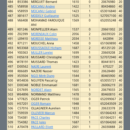
484
B53386
MIRGUET Bernard
1610
0
20676980
20
485
V58958
MOCANU Andrei
1422
1
80434860
40
486
V58959
MOCANU Gabriel
1423
1
653016840
40
487
X81617
MODELY Guillaume
1525
1
527057100
40
488
V66408
MOHAMAD FAROUQUE
1569
0
652055248
40
Ahil
489
K01246
MONPELLIER Alain
1537
0
20661002
20
490
Z02399
MORINIAUX Colin
2056
2
26039320
20
491
L09410
MORISSE Matthieu
2034
1
642894
20
492
R71211
MOUCHEL Anna
1458
0
651069890
40
493
N53368
MOUSSAOUI Hicham
1687
2
45125120
20
494
Y00363
MULLER Lorelei
1699
1
20669208
20
495
H05618
MUSSARD Christophe
1599
0
527072940
40
496
W78191
MUSSARD Thomas
1423
0
80441815
40
497
D00562
NAIRI Laurent
1850
1
670227
20
498
R06689
NAZERI Nasser
1602
0
20628480
20
499
X53504
NGO Minh Dung
1544
1
80465900
40
500
W54836
NGUYEN Pascal-Ly
1500
0
653055721
40
501
D00348
NOBLE Emmanuel
1681
0
26006219
20
502
D57695
NORDET Alain
1565
1
20679033
20
503
W64896
NORMAND Matthieu
1478
0
80460810
40
504
V77825
OGER Patrick
1550
0
652099067
20
505
H57201
OGER Romain
1948
1
652043509
20
506
C57016
OLLAGNIER Aurelien
1833
0
20633378
20
507
T59559
OLLIVIER Marcus
1484
1
651064243
40
508
T54381
PACE Charles
1710
1
651064251
40
509
T54382
PACE Jules
1687
1
651064260
40
510
A70478
PAILLARD Eliott
2001
1
26030888
20