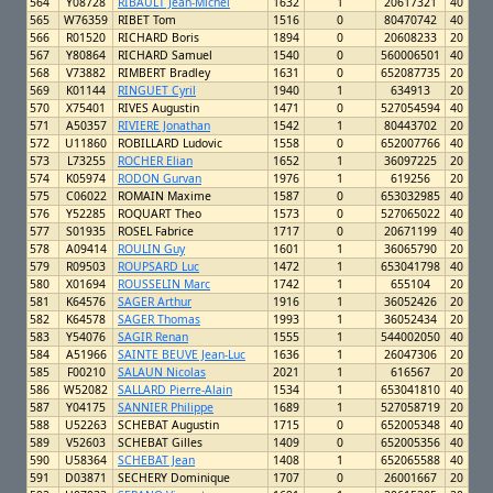
564
Y08728
RIBAULT Jean-Michel
1632
1
20617321
40
565
W76359
RIBET Tom
1516
0
80470742
40
566
R01520
RICHARD Boris
1894
0
20608233
20
567
Y80864
RICHARD Samuel
1540
0
560006501
40
568
V73882
RIMBERT Bradley
1631
0
652087735
20
569
K01144
RINGUET Cyril
1940
1
634913
20
570
X75401
RIVES Augustin
1471
0
527054594
40
571
A50357
RIVIERE Jonathan
1542
1
80443702
20
572
U11860
ROBILLARD Ludovic
1558
0
652007766
40
573
L73255
ROCHER Elian
1652
1
36097225
20
574
K05974
RODON Gurvan
1976
1
619256
20
575
C06022
ROMAIN Maxime
1587
0
653032985
40
576
Y52285
ROQUART Theo
1573
0
527065022
40
577
S01935
ROSEL Fabrice
1717
0
20671199
40
578
A09414
ROULIN Guy
1601
1
36065790
20
579
R09503
ROUPSARD Luc
1472
1
653041798
40
580
X01694
ROUSSELIN Marc
1742
1
655104
20
581
K64576
SAGER Arthur
1916
1
36052426
20
582
K64578
SAGER Thomas
1993
1
36052434
20
583
Y54076
SAGIR Renan
1555
1
544002050
40
584
A51966
SAINTE BEUVE Jean-Luc
1636
1
26047306
20
585
F00210
SALAUN Nicolas
2021
1
616567
20
586
W52082
SALLARD Pierre-Alain
1534
1
653041810
40
587
Y04175
SANNIER Philippe
1689
1
527058719
20
588
U52263
SCHEBAT Augustin
1715
0
652005348
40
589
V52603
SCHEBAT Gilles
1409
0
652005356
40
590
U58364
SCHEBAT Jean
1408
1
652065588
40
591
D03871
SECHERY Dominique
1707
0
26001667
20