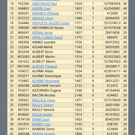
14
Y52336
AMICHAUD Paul
1629
1
527083926
40
15
V64803
ANDRE Gael
1653
9
652043681
40
16
A00201
ANDRIEU Philippe
1772
1
612600
20
17
D52725
ANGELE Henri
1490
1
26044293
20
18
S54446
ANQUETIL AUGER Celian
1711
1
551074613
40
19
V08998
ARCHIMBAUD Kenan
1704
0
651019558
40
20
N06047
ARINAL Serge
1657
1
20610858
20
21
S02744
ARJOL-CONDE David
1775
1
689475
20
22
X65958
ARMAS Leandre
1556
0
80472052
40
23
L52204
ASSAM Mehdi
1743
0
36059285
20
24
B52939
AUBERT Brice
1884
0
26015803
20
25
W52083
AUBERT Martin
1514
0
653022963
40
26
U61022
AUBEUT Martin
1427
0
527067653
40
27
W01043
AUPOIX Thibaud
1759
1
20638817
20
28
V74072
AUVRAY Alban
1634
0
653014111
40
29
H53371
AUVRAY Dominique
1478
0
26099470
20
30
Y10465
AUVRAY Veronique
1467
6
26012251
40
31
A00398
AZADHARF Farrokh
2132
0
612472
20
32
P53077
AZZOPARDI Eugene
1546
0
45164444
40
33
R09020
BACON Nicolas
2148
0
624403
20
34
S50922
BAILLEUL Hugo
1471
1
551074630
40
35
E50992
BAILLY Thierry
1954
1
26051680
20
36
R07205
BAILLY Yannick
1622
0
26020823
20
37
R54065
BALEA Andrei
1514
1
45197652
20
38
W74158
BARAY Iouri
1603
1
80402500
20
39
S01876
BARBET Loic
2155
1
638730
20
40
D00111
BARBINI Denis
1979
0
623849
20
41
A00548
BARON Jacques
1866
1
616150
20