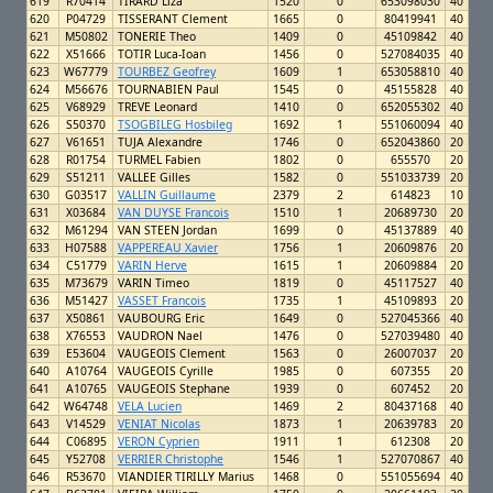
619
R70414
TIRARD Liza
1520
0
653098030
40
620
P04729
TISSERANT Clement
1665
0
80419941
40
621
M50802
TONERIE Theo
1409
0
45109842
40
622
X51666
TOTIR Luca-Ioan
1456
0
527084035
40
623
W67779
TOURBEZ Geofrey
1609
1
653058810
40
624
M56676
TOURNABIEN Paul
1545
0
45155828
40
625
V68929
TREVE Leonard
1410
0
652055302
40
626
S50370
TSOGBILEG Hosbileg
1692
1
551060094
40
627
V61651
TUJA Alexandre
1746
0
652043860
20
628
R01754
TURMEL Fabien
1802
0
655570
20
629
S51211
VALLEE Gilles
1582
0
551033739
20
630
G03517
VALLIN Guillaume
2379
2
614823
10
631
X03684
VAN DUYSE Francois
1510
1
20689730
20
632
M61294
VAN STEEN Jordan
1699
0
45137889
40
633
H07588
VAPPEREAU Xavier
1756
1
20609876
20
634
C51779
VARIN Herve
1615
1
20609884
20
635
M73679
VARIN Timeo
1819
0
45117527
40
636
M51427
VASSET Francois
1735
1
45109893
20
637
X50861
VAUBOURG Eric
1649
0
527045366
40
638
X76553
VAUDRON Nael
1476
0
527039480
40
639
E53604
VAUGEOIS Clement
1563
0
26007037
20
640
A10764
VAUGEOIS Cyrille
1985
0
607355
20
641
A10765
VAUGEOIS Stephane
1939
0
607452
20
642
W64748
VELA Lucien
1469
2
80437168
40
643
V14529
VENIAT Nicolas
1873
1
20639783
20
644
C06895
VERON Cyprien
1911
1
612308
20
645
Y52708
VERRIER Christophe
1546
1
527070867
40
646
R53670
VIANDIER TIRILLY Marius
1468
0
551055694
40