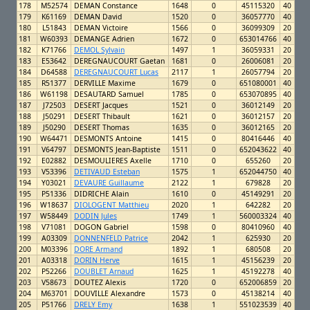
178
M52574
DEMAN Constance
1648
0
45115320
40
179
K61169
DEMAN David
1520
0
36057770
40
180
L51843
DEMAN Victoire
1566
0
36099309
20
181
W60393
DEMANGE Adrien
1672
0
653014766
40
182
K71766
DEMOL Sylvain
1497
1
36059331
20
183
E53642
DEREGNAUCOURT Gaetan
1681
0
26006081
20
184
D64588
DEREGNAUCOURT Lucas
2117
1
26057794
20
185
R51377
DERVILLE Maxime
1679
0
651080001
40
186
W61198
DESAUTARD Samuel
1785
0
653070895
40
187
J72503
DESERT Jacques
1521
0
36012149
20
188
J50291
DESERT Thibault
1621
0
36012157
20
189
J50290
DESERT Thomas
1635
0
36012165
20
190
W64471
DESMONTS Antoine
1415
0
80416446
40
191
V64797
DESMONTS Jean-Baptiste
1511
0
652043622
40
192
E02882
DESMOULIERES Axelle
1710
0
655260
20
193
V53396
DETIVAUD Esteban
1575
1
652044750
40
194
Y03021
DEVAURE Guillaume
2122
1
679828
20
195
P51336
DIDRICHE Alain
1610
0
45149291
20
196
W18637
DIOLOGENT Matthieu
2020
1
642282
20
197
W58449
DODIN Jules
1749
1
560003324
40
198
V71081
DOGON Gabriel
1598
0
80410960
40
199
A03309
DONNENFELD Patrice
2042
1
625930
20
200
M03396
DORE Armand
1892
1
680508
20
201
A03318
DORIN Herve
1615
1
45156239
20
202
P52266
DOUBLET Arnaud
1625
1
45192278
40
203
V58673
DOUTEZ Alexis
1720
0
652006859
20
204
M63701
DOUVILLE Alexandre
1573
0
45138214
40
205
P51766
DRELY Emy
1638
1
551023539
40