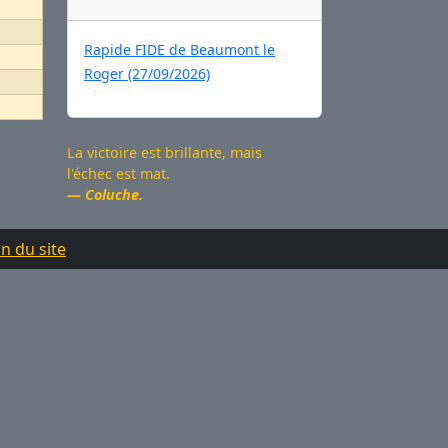
Rapide FIDE de Beaumont le
Roger (27/09/2026)
La victoire est brillante, mais
l'échec est mat.
Coluche.
n du site