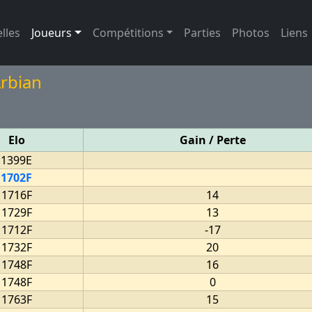
(page active)
lles
Joueurs
Compétitions
Parties
Photos
Liens
Arbian
Elo
Gain / Perte
1399E
1702F
1716F
14
1729F
13
1712F
-17
1732F
20
1748F
16
1748F
0
1763F
15