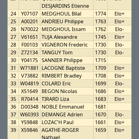
DESJARDINS Etienne
24
Y07107
MEDGHOUL Bilal
1774
Elo+
25
A00201
ANDRIEU Philippe
1763
Elo+
26
N70022
MEDGHOUL Issam
1762
Elo-
27
V61651
TUJA Alexandre
1745
Elo+
28
F00103
VIGNERON Frederic
1730
Elo-
29
Z72134
TANGUY Tom
1730
Elo-
30
Y04175
SANNIER Philippe
1715
31
W71881
LACOGNE Baptiste
1709
Elo+
32
V73882
RIMBERT Bradley
1708
Elo+
33
W04819
COLARD Eric
1699
Elo-
34
X51649
BEGON Nicolas
1686
Elo+
35
R70414
TIRARD Liza
1683
Elo+
36
D00348
NOBLE Emmanuel
1681
37
W60393
DEMANGE Adrien
1670
Elo-
38
Y59848
LOZAC'H Paul
1661
Elo+
39
X59846
AGATHE-ROGER
1659
Elo+
Nathael