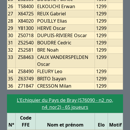
26
T58400
ELKOUCHI Erwan
1299
27
X64725
REUX Gabriel
1299
28
X84020
POUILLY Elias
1299
29
Y81300
HERVE Oscar
1299
30
Z50718
DUPUIS-RIVIERE Oscar
1299
31
Z52540
BOUDRE Cedric
1299
32
Z52581
BRE Noah
1299
33
Z58463
CAUX VANDERSPELDEN
1299
Oscar
34
Z58490
FLEURY Leo
1299
35
Z63749
BRITO Isayan
1299
36
Z71847
CRESSON Milan
1299
L'Echiquier du Pays de Bray (S76090 - n2_no,
n4_nor2) - 65 joueurs
Code
N°
FFE
Nom et prénom
Elo
Motif