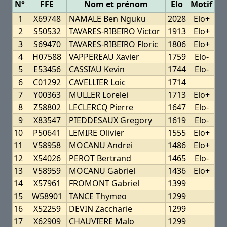
N°
FFE
Nom et prénom
Elo
Motif
1
X69748
NAMALE Ben Nguku
2028
Elo+
2
S50532
TAVARES-RIBEIRO Victor
1913
Elo+
3
S69470
TAVARES-RIBEIRO Floric
1806
Elo+
4
H07588
VAPPEREAU Xavier
1759
Elo-
5
E53456
CASSIAU Kevin
1744
Elo-
6
C01292
CAVELLIER Loic
1714
7
Y00363
MULLER Lorelei
1713
Elo+
8
Z58802
LECLERCQ Pierre
1647
Elo-
9
X83547
PIEDDESAUX Gregory
1619
Elo-
10
P50641
LEMIRE Olivier
1555
Elo+
11
V58958
MOCANU Andrei
1486
Elo+
12
X54026
PEROT Bertrand
1465
Elo-
13
V58959
MOCANU Gabriel
1436
Elo+
14
X57961
FROMONT Gabriel
1399
15
W58901
TANCE Thymeo
1299
16
X52259
DEVIN Zaccharie
1299
17
X62909
CHAUVIERE Malo
1299