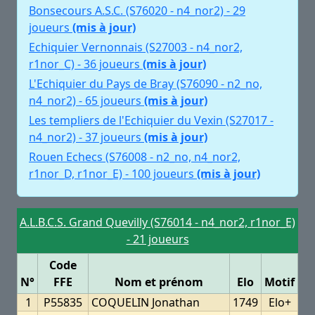
Bonsecours A.S.C. (S76020 - n4_nor2) - 29
joueurs
(mis à jour)
Echiquier Vernonnais (S27003 - n4_nor2,
r1nor_C) - 36 joueurs
(mis à jour)
L'Echiquier du Pays de Bray (S76090 - n2_no,
n4_nor2) - 65 joueurs
(mis à jour)
Les templiers de l'Echiquier du Vexin (S27017 -
n4_nor2) - 37 joueurs
(mis à jour)
Rouen Echecs (S76008 - n2_no, n4_nor2,
r1nor_D, r1nor_E) - 100 joueurs
(mis à jour)
A.L.B.C.S. Grand Quevilly (S76014 - n4_nor2, r1nor_E)
- 21 joueurs
Code
N°
FFE
Nom et prénom
Elo
Motif
1
P55835
COQUELIN Jonathan
1749
Elo+