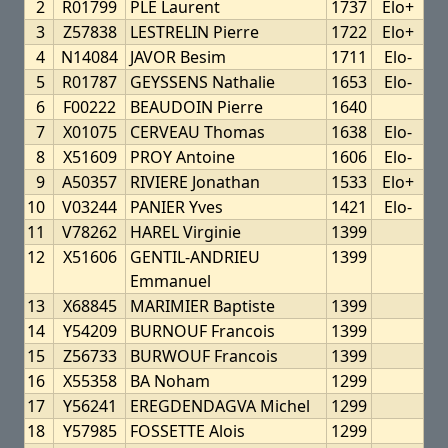
2
R01799
PLE Laurent
1737
Elo+
3
Z57838
LESTRELIN Pierre
1722
Elo+
4
N14084
JAVOR Besim
1711
Elo-
5
R01787
GEYSSENS Nathalie
1653
Elo-
6
F00222
BEAUDOIN Pierre
1640
7
X01075
CERVEAU Thomas
1638
Elo-
8
X51609
PROY Antoine
1606
Elo-
9
A50357
RIVIERE Jonathan
1533
Elo+
10
V03244
PANIER Yves
1421
Elo-
11
V78262
HAREL Virginie
1399
12
X51606
GENTIL-ANDRIEU
1399
Emmanuel
13
X68845
MARIMIER Baptiste
1399
14
Y54209
BURNOUF Francois
1399
15
Z56733
BURWOUF Francois
1399
16
X55358
BA Noham
1299
17
Y56241
EREGDENDAGVA Michel
1299
18
Y57985
FOSSETTE Alois
1299