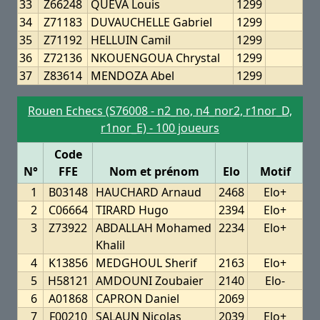
33
Z66248
QUEVA Louis
1299
34
Z71183
DUVAUCHELLE Gabriel
1299
35
Z71192
HELLUIN Camil
1299
36
Z72136
NKOUENGOUA Chrystal
1299
37
Z83614
MENDOZA Abel
1299
Rouen Echecs (S76008 - n2_no, n4_nor2, r1nor_D,
r1nor_E) - 100 joueurs
Code
N°
FFE
Nom et prénom
Elo
Motif
1
B03148
HAUCHARD Arnaud
2468
Elo+
2
C06664
TIRARD Hugo
2394
Elo+
3
Z73922
ABDALLAH Mohamed
2234
Elo+
Khalil
4
K13856
MEDGHOUL Sherif
2163
Elo+
5
H58121
AMDOUNI Zoubaier
2140
Elo-
6
A01868
CAPRON Daniel
2069
7
F00210
SALAUN Nicolas
2039
Elo+