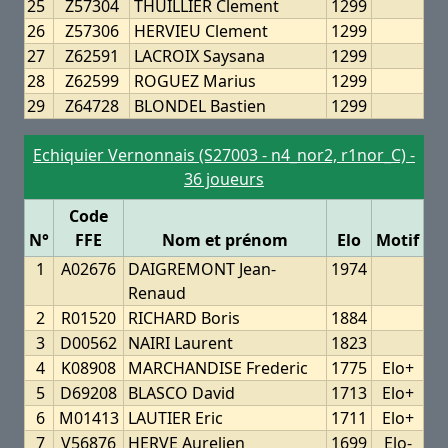
25
Z57304
THUILLIER Clement
1299
26
Z57306
HERVIEU Clement
1299
27
Z62591
LACROIX Saysana
1299
28
Z62599
ROGUEZ Marius
1299
29
Z64728
BLONDEL Bastien
1299
Echiquier Vernonnais (S27003 - n4_nor2, r1nor_C) -
36 joueurs
Code
N°
FFE
Nom et prénom
Elo
Motif
1
A02676
DAIGREMONT Jean-
1974
Renaud
2
R01520
RICHARD Boris
1884
3
D00562
NAIRI Laurent
1823
4
K08908
MARCHANDISE Frederic
1775
Elo+
5
D69208
BLASCO David
1713
Elo+
6
M01413
LAUTIER Eric
1711
Elo+
7
V56876
HERVE Aurelien
1699
Elo-