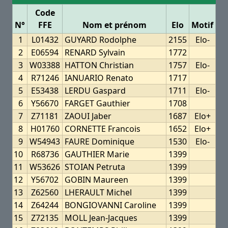
Code
N°
FFE
Nom et prénom
Elo
Motif
1
L01432
GUYARD Rodolphe
2155
Elo-
2
E06594
RENARD Sylvain
1772
3
W03388
HATTON Christian
1757
Elo-
4
R71246
IANUARIO Renato
1717
5
E53438
LERDU Gaspard
1711
Elo-
6
Y56670
FARGET Gauthier
1708
7
Z71181
ZAOUI Jaber
1687
Elo+
8
H01760
CORNETTE Francois
1652
Elo+
9
W54943
FAURE Dominique
1530
Elo-
10
R68736
GAUTHIER Marie
1399
11
W53626
STOIAN Petruta
1399
12
Y56702
GOBIN Maureen
1399
13
Z62560
LHERAULT Michel
1399
14
Z64244
BONGIOVANNI Caroline
1399
15
Z72135
MOLL Jean-Jacques
1399