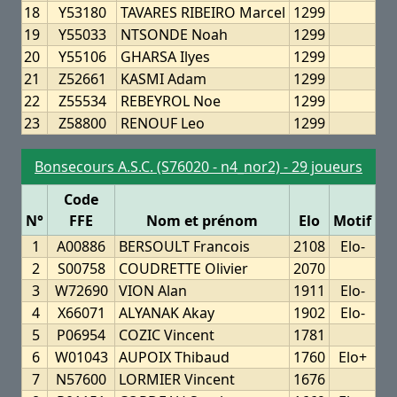
18
Y53180
TAVARES RIBEIRO Marcel
1299
19
Y55033
NTSONDE Noah
1299
20
Y55106
GHARSA Ilyes
1299
21
Z52661
KASMI Adam
1299
22
Z55534
REBEYROL Noe
1299
23
Z58800
RENOUF Leo
1299
Bonsecours A.S.C. (S76020 - n4_nor2) - 29 joueurs
Code
N°
FFE
Nom et prénom
Elo
Motif
1
A00886
BERSOULT Francois
2108
Elo-
2
S00758
COUDRETTE Olivier
2070
3
W72690
VION Alan
1911
Elo-
4
X66071
ALYANAK Akay
1902
Elo-
5
P06954
COZIC Vincent
1781
6
W01043
AUPOIX Thibaud
1760
Elo+
7
N57600
LORMIER Vincent
1676