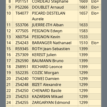
8
P01151
CORDEAU Stephane
1669
Elo+
9
P52266
DOUBLET Arnaud
1661
Elo+
10
T64077
PICARD DESTELAN
1657
Elo+
Aurele
11
S53706
JUERRE-ITH Alban
1633
12
X77505
PEIGNON Edwyn
1583
13
X60754
PEIGNON Kevin
1533
14
Z54243
BARANGER Nathanael
1510
Elo+
15
R59345
ROTH Jean-Sebastien
1399
16
Z57309
KERISIT Julien
1399
17
Z62590
BAUMANN Bruno
1399
18
Z68951
RICHARD Leonce
1399
19
S52235
COZIC Morgan
1299
20
Z54240
TOMEI Damien
1299
21
Z54248
BIZET Alexandre
1299
22
Z54250
CHENARD Basile
1299
23
Z54253
KAZARIAN Mikael
1299
24
Z54255
ZARGARYAN Edmond
1299