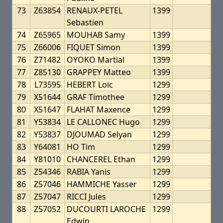
73
Z63854
RENAUX-PETEL
1399
Sebastien
74
Z65965
MOUHAB Samy
1399
75
Z66006
FIQUET Simon
1399
76
Z71482
OYOKO Martial
1399
77
Z85130
GRAPPEY Matteo
1399
78
L73595
HEBERT Loic
1299
79
X51644
GRAF Timothee
1299
80
X51647
FLAHAT Maxence
1299
81
Y53834
LE CALLONEC Hugo
1299
82
Y53837
DJOUMAD Selyan
1299
83
Y64081
HO Tim
1299
84
Y81010
CHANCEREL Ethan
1299
85
Z54346
RABIA Yanis
1299
86
Z57046
HAMMICHE Yasser
1299
87
Z57047
RICCI Jules
1299
88
Z57052
DUCOURTI LAROCHE
1299
Edwin