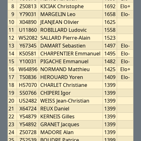
8
Z50813
KICIAK Christophe
1692
Elo+
9
Y79031
MARGELIN Leo
1658
Elo-
10
X04890
JEANJEAN Olivier
1625
11
U11860
ROBILLARD Ludovic
1558
12
W52082
SALLARD Pierre-Alain
1523
13
Y67345
DAMART Sebastien
1497
Elo-
14
K50581
CHARPENTIER Emmanuel
1495
Elo-
15
Y10031
PIGACHE Emmanuel
1482
Elo-
16
W64896
NORMAND Matthieu
1425
Elo+
17
T50836
HEROUARD Yoren
1409
Elo-
18
H57070
CHARLET Christiane
1399
19
S50766
CHIPERI Igor
1399
20
U52482
WEISS Jean-Christian
1399
21
X64724
REUX Daniel
1399
22
Y54879
KERNEIS Gilles
1399
23
Y54892
GRANET Jacques
1399
24
Z50728
MADORE Alan
1399
25
Z52539
BOUDRE Patrice
1399