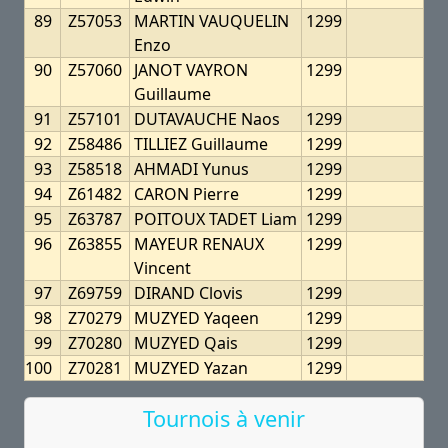
89
Z57053
MARTIN VAUQUELIN
1299
Enzo
90
Z57060
JANOT VAYRON
1299
Guillaume
91
Z57101
DUTAVAUCHE Naos
1299
92
Z58486
TILLIEZ Guillaume
1299
93
Z58518
AHMADI Yunus
1299
94
Z61482
CARON Pierre
1299
95
Z63787
POITOUX TADET Liam
1299
96
Z63855
MAYEUR RENAUX
1299
Vincent
97
Z69759
DIRAND Clovis
1299
98
Z70279
MUZYED Yaqeen
1299
99
Z70280
MUZYED Qais
1299
100
Z70281
MUZYED Yazan
1299
Tournois à venir