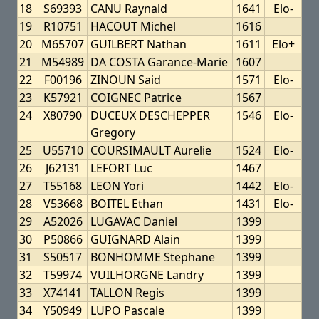
18
S69393
CANU Raynald
1641
Elo-
19
R10751
HACOUT Michel
1616
20
M65707
GUILBERT Nathan
1611
Elo+
21
M54989
DA COSTA Garance-Marie
1607
22
F00196
ZINOUN Said
1571
Elo-
23
K57921
COIGNEC Patrice
1567
24
X80790
DUCEUX DESCHEPPER
1546
Elo-
Gregory
25
U55710
COURSIMAULT Aurelie
1524
Elo-
26
J62131
LEFORT Luc
1467
27
T55168
LEON Yori
1442
Elo-
28
V53668
BOITEL Ethan
1431
Elo-
29
A52026
LUGAVAC Daniel
1399
30
P50866
GUIGNARD Alain
1399
31
S50517
BONHOMME Stephane
1399
32
T59974
VUILHORGNE Landry
1399
33
X74141
TALLON Regis
1399
34
Y50949
LUPO Pascale
1399