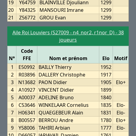
19
Y64759
BLAINVILLE Djouliann
1299
20
Y84325
MANSOURI Imrane
1299
21
Z56772
GROU Evan
1299
Aile Roi Louviers (S27009 - n4_nor2, r1nor_D) - 38
joueurs
Code
N°
FFE
Nom et prénom
Elo
Motif
1
E50992
BAILLY Thierry
1952
2
R03896
DALLERY Christophe
1917
3
N13682
PAON Didier
1905
Elo+
4
A10927
VINCENT Didier
1899
5
A00037
ADELINE Bruno
1840
6
C53646
WINKELAAR Cornelius
1835
Elo-
7
H06341
QUAEGEBEUR Alain
1831
Elo-
8
B00557
BERROU Andre
1780
Elo+
9
Y58006
TAHIRI Arbian
1777
Elo-
10
D66057
JARJAVAIL Damien
1761