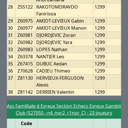
28
Z55122
RAKOTOMDRAVDO
1299
Fanirisoa
29
Z60975
AMIOT-LEVIEUX Gabin
1299
30
Z60977
AMIOT-LEVIEUX Manon
1299
31
Z60981
DJORDJEVIC Zoran
1299
32
Z60982
DJORDJEVIC Yara
1299
33
Z60983
LOPES Nathan
1299
34
Z63378
NANTIER Leo
1299
35
Z67415
DUBUC Aedan
1299
36
Z70628
CADIEU Thimeo
1299
37
Z81130
HERVIEUX-FERGUSON
1299
Alexis
38
Z81142
DERRIEN Valentin
1299
Ass Familliale d Evreux Section Echecs Evreux Gambit
Club (S27050 - n4_nor2, r1nor_C) - 23 joueurs
Code