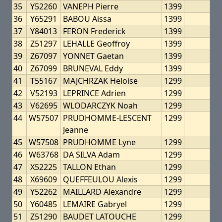
35
Y52260
VANEPH Pierre
1399
36
Y65291
BABOU Aissa
1399
37
Y84013
FERON Frederick
1399
38
Z51297
LEHALLE Geoffroy
1399
39
Z67097
YONNET Gaetan
1399
40
Z67099
BRUNEVAL Eddy
1399
41
T55167
MAJCHRZAK Heloise
1299
42
V52193
LEPRINCE Adrien
1299
43
V62695
WLODARCZYK Noah
1299
44
W57507
PRUDHOMME-LESCENT
1299
Jeanne
45
W57508
PRUDHOMME Lyne
1299
46
W63768
DA SILVA Adam
1299
47
X52225
TALLON Ethan
1299
48
X69609
QUEFFEULOU Alexis
1299
49
Y52262
MAILLARD Alexandre
1299
50
Y60485
LEMAIRE Gabryel
1299
51
Z51290
BAUDET LATOUCHE
1299