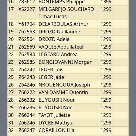
16
Z83612
BONTEMPS Philippe
1399
17
X52227
MELGAREJO SOUCHARD
1299
Timae Lucas
18
Y61704
DELARBOULAS Arthur
1299
19
Z62563
DROZD Guillaume
1299
20
Z62564
DROZD Adele
1299
21
Z62569
VAQUIE Abdullateef
1299
22
Z62583
LEGEARD Andrea
1299
23
Z62585
BONGIOVANNI Morgan
1299
24
Z64242
LEGER Lois
1299
25
Z64243
LEGER Jade
1299
26
Z64246
NKOUENGOUA Joseph
1299
27
Z66222
VAN-DAMME Quentin
1299
28
Z66232
EL YOUSFI Nour
1299
29
Z66235
EL YOUSFI Noe
1299
30
Z66244
TAYOT Juliette
1299
31
Z66246
DYCKE Mathys
1299
32
Z66247
CORAILLON Lila
1299