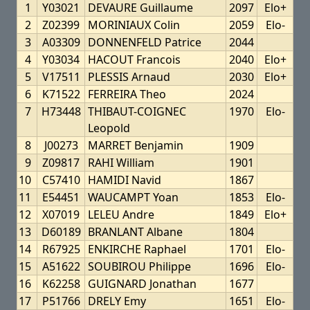
1
Y03021
DEVAURE Guillaume
2097
Elo+
2
Z02399
MORINIAUX Colin
2059
Elo-
3
A03309
DONNENFELD Patrice
2044
4
Y03034
HACOUT Francois
2040
Elo+
5
V17511
PLESSIS Arnaud
2030
Elo+
6
K71522
FERREIRA Theo
2024
7
H73448
THIBAUT-COIGNEC
1970
Elo-
Leopold
8
J00273
MARRET Benjamin
1909
9
Z09817
RAHI William
1901
10
C57410
HAMIDI Navid
1867
11
E54451
WAUCAMPT Yoan
1853
Elo-
12
X07019
LELEU Andre
1849
Elo+
13
D60189
BRANLANT Albane
1804
14
R67925
ENKIRCHE Raphael
1701
Elo-
15
A51622
SOUBIROU Philippe
1696
Elo-
16
K62258
GUIGNARD Jonathan
1677
17
P51766
DRELY Emy
1651
Elo-