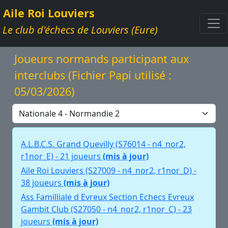
Aile Roi Louviers
Le club d'échecs de Louviers (Eure)
Joueurs normands participant aux
interclubs (Fichier Papi utilisé :
05/03/2026)
A.L.B.C.S. Grand Quevilly (S76014 - n4_nor2,
r1nor_E) - 21 joueurs
(mis à jour)
Aile Roi Louviers (S27009 - n4_nor2, r1nor_D) -
38 joueurs
(mis à jour)
Ass Familliale d Evreux Section Echecs Evreux
Gambit Club (S27050 - n4_nor2, r1nor_C) - 23
joueurs
(mis à jour)