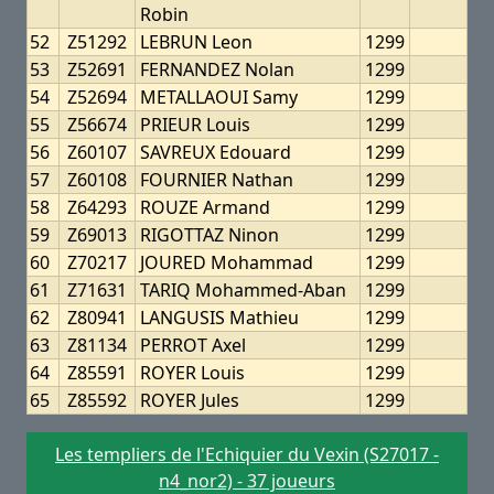
Robin
52
Z51292
LEBRUN Leon
1299
53
Z52691
FERNANDEZ Nolan
1299
54
Z52694
METALLAOUI Samy
1299
55
Z56674
PRIEUR Louis
1299
56
Z60107
SAVREUX Edouard
1299
57
Z60108
FOURNIER Nathan
1299
58
Z64293
ROUZE Armand
1299
59
Z69013
RIGOTTAZ Ninon
1299
60
Z70217
JOURED Mohammad
1299
61
Z71631
TARIQ Mohammed-Aban
1299
62
Z80941
LANGUSIS Mathieu
1299
63
Z81134
PERROT Axel
1299
64
Z85591
ROYER Louis
1299
65
Z85592
ROYER Jules
1299
Les templiers de l'Echiquier du Vexin (S27017 -
n4_nor2) - 37 joueurs