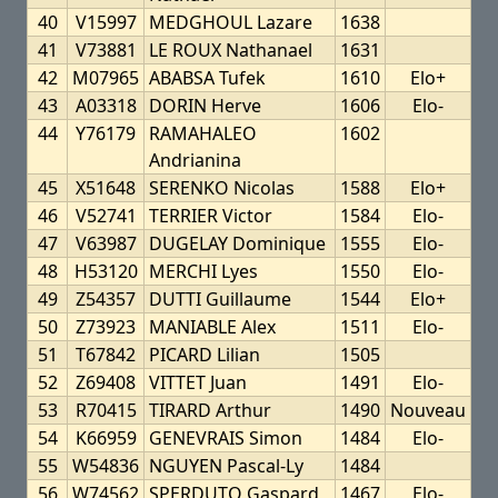
40
V15997
MEDGHOUL Lazare
1638
41
V73881
LE ROUX Nathanael
1631
42
M07965
ABABSA Tufek
1610
Elo+
43
A03318
DORIN Herve
1606
Elo-
44
Y76179
RAMAHALEO
1602
Andrianina
45
X51648
SERENKO Nicolas
1588
Elo+
46
V52741
TERRIER Victor
1584
Elo-
47
V63987
DUGELAY Dominique
1555
Elo-
48
H53120
MERCHI Lyes
1550
Elo-
49
Z54357
DUTTI Guillaume
1544
Elo+
50
Z73923
MANIABLE Alex
1511
Elo-
51
T67842
PICARD Lilian
1505
52
Z69408
VITTET Juan
1491
Elo-
53
R70415
TIRARD Arthur
1490
Nouveau
54
K66959
GENEVRAIS Simon
1484
Elo-
55
W54836
NGUYEN Pascal-Ly
1484
56
W74562
SPERDUTO Gaspard
1467
Elo-