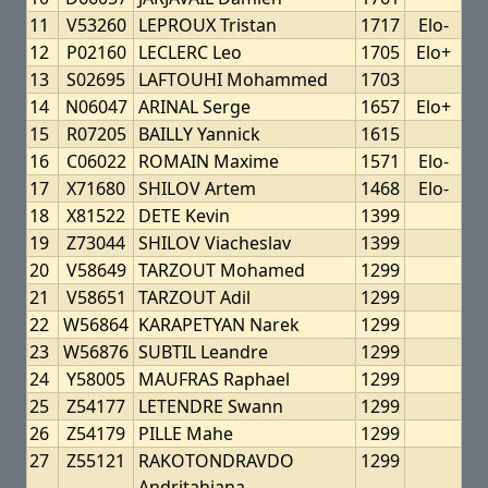
11
V53260
LEPROUX Tristan
1717
Elo-
12
P02160
LECLERC Leo
1705
Elo+
13
S02695
LAFTOUHI Mohammed
1703
14
N06047
ARINAL Serge
1657
Elo+
15
R07205
BAILLY Yannick
1615
16
C06022
ROMAIN Maxime
1571
Elo-
17
X71680
SHILOV Artem
1468
Elo-
18
X81522
DETE Kevin
1399
19
Z73044
SHILOV Viacheslav
1399
20
V58649
TARZOUT Mohamed
1299
21
V58651
TARZOUT Adil
1299
22
W56864
KARAPETYAN Narek
1299
23
W56876
SUBTIL Leandre
1299
24
Y58005
MAUFRAS Raphael
1299
25
Z54177
LETENDRE Swann
1299
26
Z54179
PILLE Mahe
1299
27
Z55121
RAKOTONDRAVDO
1299
Andritahiana