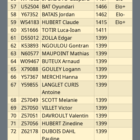
57
U52504
BAT Oyundari
1466
Elo+
58
Y67352
BATAIS Jordan
1462
Elo-
59
W54183
HUBERT Claude
1415
Elo+
60
X51666
TOTIR Luca-Ioan
1411
61
D55012
ZOLLA Edgar
1399
62
K53893
NGOULOU Gontran
1399
63
N60577
MAUPOINT Mathias
1399
64
W09467
BUTEUX Arnaud
1399
65
X79088
GOULEY Logann
1399
66
Y57367
MERCHI Hanna
1399
67
Y59855
LANGLET CURIS
1399
Antoine
68
Z57049
SCOTT Melanie
1399
69
Z57050
VILLET Victor
1399
70
Z57051
DAVROULT Valentin
1399
71
Z57056
HUBERT Zinedine
1399
72
Z62178
DUBOIS DAHL
1399
Pauline