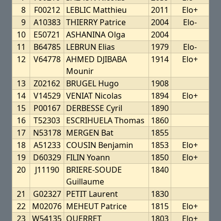
8
F00212
LEBLIC Matthieu
2011
Elo+
9
A10383
THIERRY Patrice
2004
Elo-
10
E50721
ASHANINA Olga
2004
11
B64785
LEBRUN Elias
1979
Elo-
12
V64778
AHMED DJIBABA
1914
Elo+
Mounir
13
Z02162
BRUGEL Hugo
1908
14
V14529
VENIAT Nicolas
1894
Elo+
15
P00167
DERBESSE Cyril
1890
16
T52303
ESCRIHUELA Thomas
1860
17
N53178
MERGEN Bat
1855
18
A51233
COUSIN Benjamin
1853
Elo+
19
D60329
FILIN Yoann
1850
Elo+
20
J11190
BRIERE-SOUDE
1840
Guillaume
21
G02327
PETIT Laurent
1830
22
M02076
MEHEUT Patrice
1815
Elo+
23
W54135
QUERRET
1803
Elo+